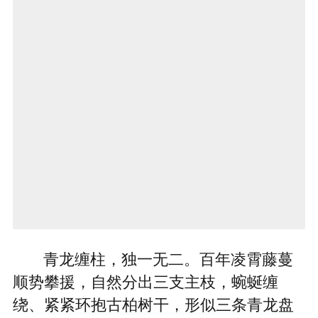
青龙缠柱，独一无二。百年凌霄藤蔓
顺势攀援，自然分出三支主枝，蜿蜒缠
绕、紧紧环抱古柏树干，形似三条青龙盘