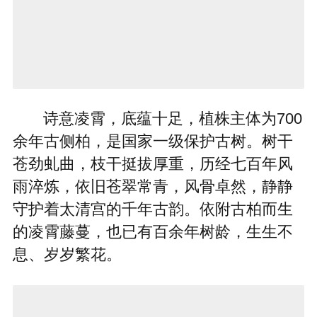
诗意凌霄，底蕴十足，植株主体为700
余年古侧柏，是国家一级保护古树。树干
苍劲虬曲，枝干挺拔厚重，历经七百年风
雨淬炼，依旧苍翠常青，风骨卓然，静静
守护着太清宫的千年古韵。依附古柏而生
的凌霄藤蔓，也已有百余年树龄，生生不
息、岁岁繁花。