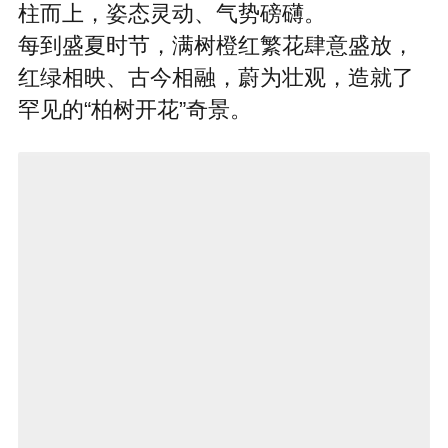
柱而上，姿态灵动、气势磅礴。
每到盛夏时节，满树橙红繁花肆意盛放，
红绿相映、古今相融，蔚为壮观，造就了
罕见的“柏树开花”奇景。