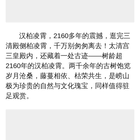
汉柏凌霄，2160多年的震撼，逛完三
清殿侧柏凌霄，千万别匆匆离去！太清宫
三皇殿内，还藏着一处古迹——树龄超
2160年的汉柏凌霄。两千余年的古树饱览
岁月沧桑，藤蔓相依、枯荣共生，是崂山
极为珍贵的自然与文化瑰宝，同样值得驻
足观赏。