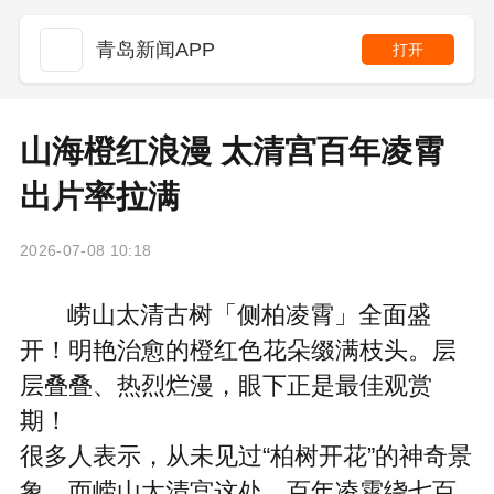
青岛新闻APP
打开
山海橙红浪漫 太清宫百年凌霄
出片率拉满
2026-07-08 10:18
崂山太清古树「侧柏凌霄」全面盛
开！明艳治愈的橙红色花朵缀满枝头。层
层叠叠、热烈烂漫，眼下正是最佳观赏
期！
很多人表示，从未见过“柏树开花”的神奇景
象，而崂山太清宫这处，百年凌霄绕七百