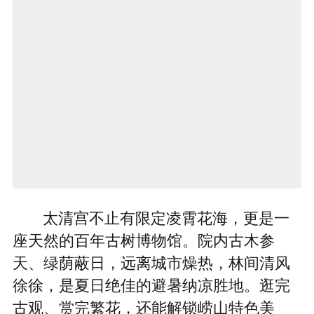
太清宫不止有限定凌霄花海，更是一
座天然的百年古树博物馆。院内古木参
天、绿荫蔽日，远离城市燥热，林间清风
徐徐，是夏日绝佳的避暑纳凉胜地。逛完
古观、赏完繁花，还能解锁崂山特色美