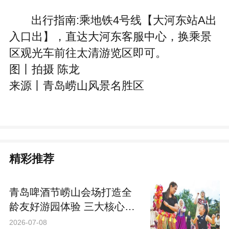
出行指南:乘地铁4号线【大河东站A出
入口出】，直达大河东客服中心，换乘景
区观光车前往太清游览区即可。
图丨拍摄 陈龙
来源丨青岛崂山风景名胜区
精彩推荐
青岛啤酒节崂山会场打造全
龄友好游园体验 三大核心乐
园喊你来“嗨啤”
2026-07-08