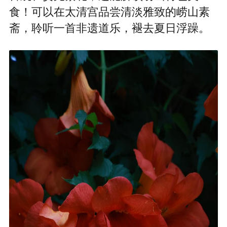
食！可以在太清宫品尝清淡雅致的崂山素
斋，聆听一首非遗道乐，褪去夏日浮躁。