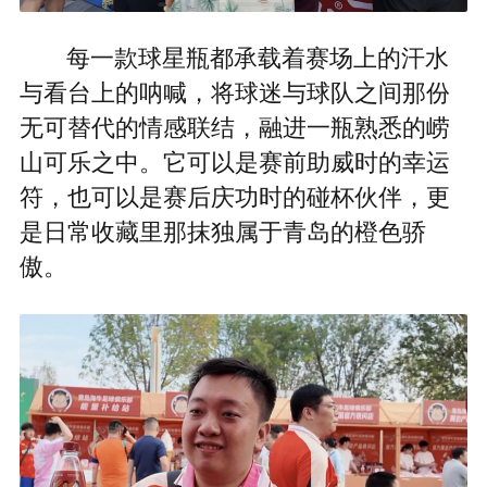
每一款球星瓶都承载着赛场上的汗水
与看台上的呐喊，将球迷与球队之间那份
无可替代的情感联结，融进一瓶熟悉的崂
山可乐之中。它可以是赛前助威时的幸运
符，也可以是赛后庆功时的碰杯伙伴，更
是日常收藏里那抹独属于青岛的橙色骄
傲。