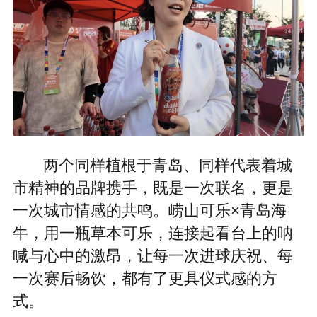
两个同样植根于青岛、同样代表着城
市精神的品牌携手，既是一次联名，更是
一次城市情感的共鸣。崂山可乐×青岛海
牛，用一瓶草本可乐，连接起看台上的呐
喊与心中的激昂，让每一次进球庆祝、每
一次赛后畅饮，都有了更具仪式感的方
式。