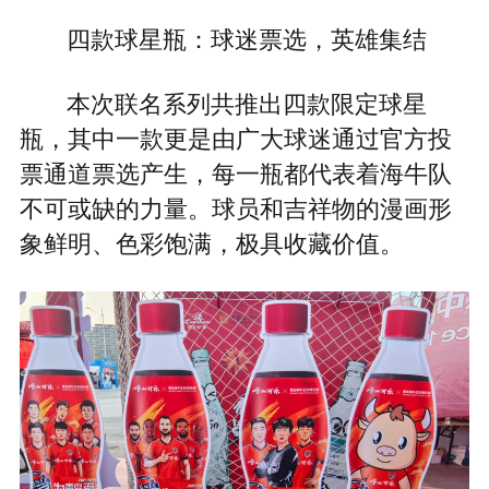
四款球星瓶：球迷票选，英雄集结
本次联名系列共推出四款限定球星
瓶，其中一款更是由广大球迷通过官方投
票通道票选产生，每一瓶都代表着海牛队
不可或缺的力量。球员和吉祥物的漫画形
象鲜明、色彩饱满，极具收藏价值。