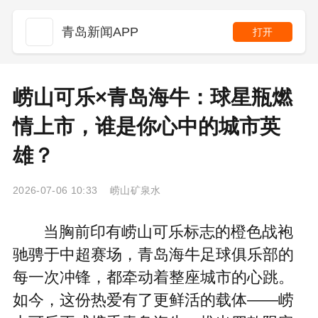
青岛新闻APP
打开
崂山可乐×青岛海牛：球星瓶燃
情上市，谁是你心中的城市英
雄？
2026-07-06 10:33 崂山矿泉水
当胸前印有崂山可乐标志的橙色战袍
驰骋于中超赛场，青岛海牛足球俱乐部的
每一次冲锋，都牵动着整座城市的心跳。
如今，这份热爱有了更鲜活的载体——崂