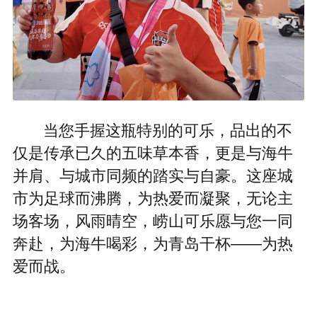
当您手握这瓶特别的可乐，品出的不
仅是传承已久的五味草本香，更是与海牛
并肩、与城市同频的踏实与自豪。这座城
市为足球而沸腾，为热爱而凝聚，无论主
场客场，风雨晴空，崂山可乐愿与您一同
奔赴，为海牛喝彩，为青岛干杯——为热
爱而战。