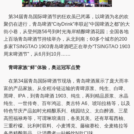
第34届青岛国际啤酒节的狂欢虽已闭幕，以啤酒为名的欢
聚仍在进行，青岛啤酒“CityDrink”串联起“中国啤酒之都”的大
街小巷，从登州路56号到时光海岸精酿啤酒花园；全国各地
上百场青岛啤酒节持续举办，从北到南；60多个城市的200
多家TSINGTAO 1903青岛啤酒吧正在举办“TSINGTAO 1903
周末啤酒节”，从6月到10月……
青啤家族“鲜”体验，奥运冠军点赞
在第34届青岛国际啤酒节现场，青岛啤酒展示了庞大而丰
富的产品家族。从全程冷链运输的青啤原浆、纯生、白啤、
黑啤、IPA，到青岛啤酒 1903、纯生，再到精品原浆、水晶
纯生、一世传奇、百年鸿运、奥古特 A6、琥珀拉格等，以及
特色节庆产品如时光精酿系列、桃园结义、太白醉酒、三星
高照福禄寿等，可谓琳琅满目，各美其美。还有草莓西柚、
三重柠檬、比利时双料、小麦博克、藤椒赛松、全麦格拉等
各类精酿新品，让消费者一站畅饮N款口味。