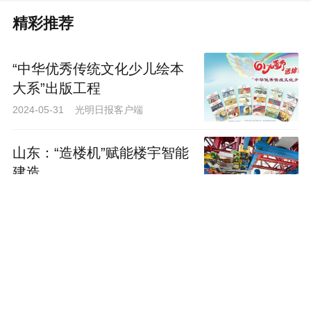
精彩推荐
“中华优秀传统文化少儿绘本
大系”出版工程
2024-05-31 光明日报客户端
山东：“造楼机”赋能楼宇智能
建造
2024-05-30 新华社
《天行健》收官 黄梦莹实力
演绎贵族格格&革命女性的
“AB面”人生
2024-05-30 中国娱乐网