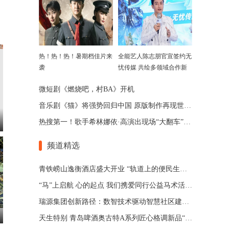
热！热！热！暑期档佳片来
全能艺人陈志朋官宣签约无
袭
忧传媒 共绘多领域合作新
蓝图！
微短剧《燃烧吧，村BA》开机
音乐剧《猫》将强势回归中国 原版制作再现世界经典
热搜第一！歌手希林娜依·高演出现场“大翻车”？本人回应
频道精选
青铁崂山逸衡酒店盛大开业 “轨道上的便民生活圈”渐行渐近
“马”上启航 心的起点 我们携爱同行公益马术活动 在青岛博洋马术俱乐部举办
瑞源集团创新路径：数智技术驱动智慧社区建设与运营
天生特别 青岛啤酒奥古特A系列匠心格调新品“特别”登场