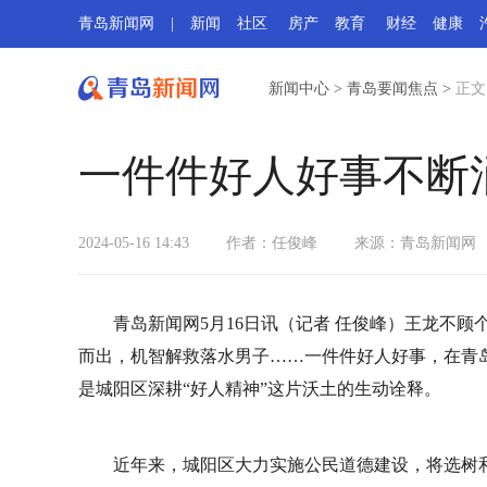
青岛新闻网
|
新闻
社区
房产
教育
财经
健康
新闻中心
>
青岛要闻焦点
>
正文
一件件好人好事不断涌
2024-05-16 14:43
作者：任俊峰
来源：青岛新闻网
青岛新闻网5月16日讯（记者 任俊峰）王龙不
而出，机智解救落水男子……一件件好人好事，在青
是城阳区深耕“好人精神”这片沃土的生动诠释。
近年来，城阳区大力实施公民道德建设，将选树