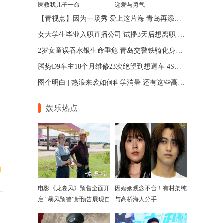
医救我儿子一命
递爱与勇气
【青视点】因为一场秀 爱上这片海 青岛再添文旅新名片
女大学生毕业入职直播公司 试播3天后想离职 被索赔1万元
2岁女童误吞水银生命垂危 青岛交警铁骑化身救命“闪电侠”
腾势D9车主18个月维修23次绝望到想退车 4S店:期望值太高
图个明白 | 热浪来袭如何科学消暑 还有这些高发病要小心
娱乐热点
电影《龙卷风》预售全面开
因婚姻观念不合！有村架纯
启 “暴风预警”新预告展现自
与高桥海人分手
然威力