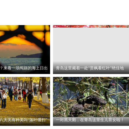
？来看一场绚丽的海上日出
青岛这里藏着一处“赏枫看红叶”绝佳地
八大关有种美叫“落叶缓扫”
一对黑天鹅，在青岛这里生儿育女啦！