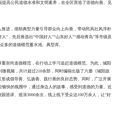
面提高公民道德水准和文明素养，在全区营造了崇德向善、见
入推进，借助典型力量引导群众向上向善，带动民风社风淳朴
好人”，先后推选出“中国好人”“山东好人”“感动青岛”等市级及
数众多的道德模范蓄水池、典型库。
尊重崇尚道德模范，在行动上学习追赶道德模范。为此，城阳
微视频，共计超过210余部，同时编辑出版了六册《城阳故
在全区形成倡导善、弘扬善、践行善的良好态势。同时，广泛开展
松愉快的氛围中，通过身边人的故事，感受到道德的力量。近
园巡讲、巡演3000余次，线上线下受众达100万余人，让“好