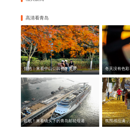
高清看青岛
惊艳！来看中山公园初冬美景
冬天没有色彩
起航！来看镜头下的青岛邮轮母港
氛围感拉满，