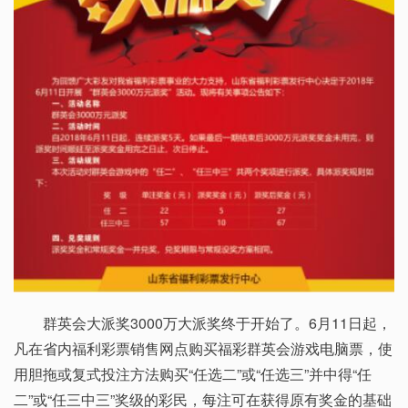
群英会大派奖3000万大派奖终于开始了。6月11日起，
凡在省内福利彩票销售网点购买福彩群英会游戏电脑票，使
用胆拖或复式投注方法购买“任选二”或“任选三”并中得“任
二”或“任三中三”奖级的彩民，每注可在获得原有奖金的基础