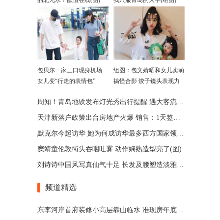
的北九水！颜值在线(图)
我只服青岛的大学(组图)
包贝尔一家三口现身机场
组图：包文婧晒和女儿卖萌
女儿变“行走的表情包”
搞怪合影 饺子镜头表现力
超好
周知！青岛地铁发布灯光秀出行提醒 遇大客流将越站
天津新落户政策出台房地产火爆 销售：1天签约25套
默克尔今起访华 她为何成访华最多西方国家领导人
窦靖童伦敦街头吞咽吐雾 动作娴熟造型亮了(图)
刘诗诗中国风写真仙气十足 长发及腰塑造淡雅女人
频道精选
东李河岸首府装修小高层靠山临水 准现房年底交付