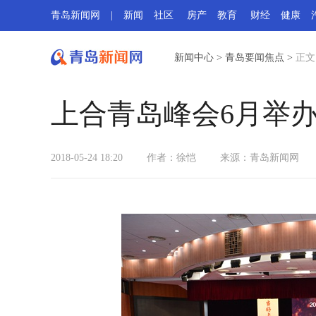
青岛新闻网
|
新闻
社区
房产
教育
财经
健康
新闻中心
>
青岛要闻焦点
>
正文
上合青岛峰会6月举办
2018-05-24 18:20
作者：徐恺
来源：
青岛新闻网