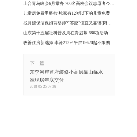
上合青岛峰会6月举办 700名高校会议志愿者今日出征
儿童房免费甲醛检测:家有12岁以下的儿童免费
找月嫂保洁保姆育婴师?"答应"便宜又靠谱(附福利)
山东第十五届社科普及周在青启幕 680项活动等你参与
改善住房新选择 李沧212㎡平层19620起不限购
下一篇
东李河岸首府装修小高层靠山临水
准现房年底交付
2018-05-25 07:36