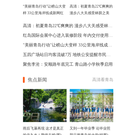
“美丽青岛行动”让崂山大变
高清：初夏青岛22℃爽爽的
样 33公里海岸线成新网红
漫步八大关感受林荫之美
高清：初夏青岛22℃爽爽的 漫步八大关感受林荫之美
红岛国际会展中心进入装修阶段 年内交付使用(图)
"美丽青岛行动"让崂山大变样 33公里海岸线成"新网红"
五四广场站日均客流破7万 地铁公安提醒市民安全出行
聚焦李沧：安顺路年底完工 青山路小学秋季启用
焦点新闻
高清看青岛
雨后飞瀑再现 这才是真正
又到一年毕业季 论毕业照