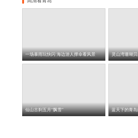
高清看青岛
一场暴雨玩快闪 海边游人撑伞看风景
灵山湾珊瑚贝
仙山古刹五月“飘雪”
蓝天下的青岛