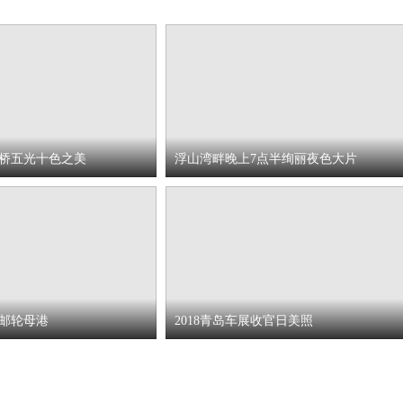
桥五光十色之美
浮山湾畔晚上7点半绚丽夜色大片
邮轮母港
2018青岛车展收官日美照