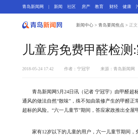
青岛新闻网
|
新闻
社区
房产
教育
财经
健康
新闻中心
>
青岛要闻焦点
>
正文
儿童房免费甲醛检测:
2018-05-24 17:42
作者：宁冠宇
来源：
青岛新闻网
青岛新闻网5月24日讯（记者 宁冠宇）由甲醛
通风的做法自然“散味”，殊不知由装修产生的甲醛正
超标的风险。“六一儿童节”期间，答应家政推出全屋甲
家有12岁以下的儿童的用户，六一儿童节期间，免