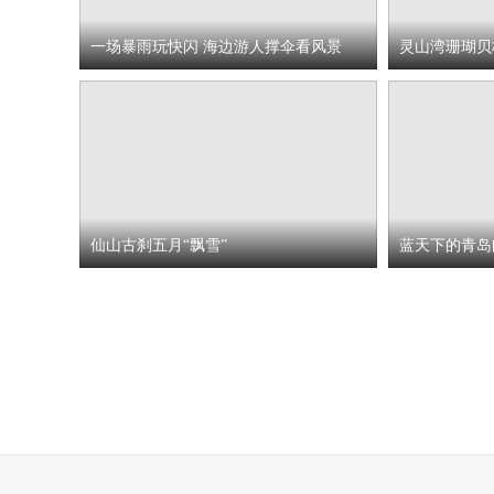
一场暴雨玩快闪 海边游人撑伞看风景
灵山湾珊瑚贝
仙山古刹五月“飘雪”
蓝天下的青岛