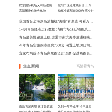
胶东国际机场又有新进展
城阳二医迁建项目开工 为
高清图带你抢先体验
动车小镇配套2020年底交付
我国首台全海深高清相机“海瞳”青岛造 可看万米深渊
1-4月青岛经济运行数据 消费市场活跃物价总体平稳
青岛最美慢跑道上线 连通市南滨海步道通往崂山景区
今年青岛实施保障住房7000套 闲置土地30日前处置完毕
宜家布局落子青岛家居圈泛起涟漪 促进商圈良性循环
焦点新闻
高清看青岛
雨后飞瀑再现 这才是真正
又到一年毕业季 论毕业照