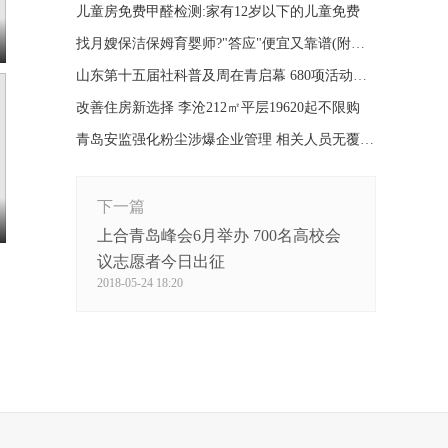
儿童房免费甲醛检测:家有12岁以下的儿童免费
找月嫂保洁保姆育婴师?"答应"便宜又靠谱(附福利)
山东第十五届社科普及周在青启幕 680项活动等你参与
改善住房新选择 李沧212㎡平层19620起不限购
青岛安监强化粉尘涉爆企业管理 相关人员无覆盖培训
下一篇
上合青岛峰会6月举办 700名高校会
议志愿者今日出征
2018-05-24 18:20