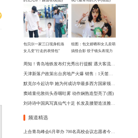
的北九水！颜值在线(图)
我只服青岛的大学(组图)
包贝尔一家三口现身机场
组图：包文婧晒和女儿卖萌
女儿变“行走的表情包”
搞怪合影 饺子镜头表现力
超好
周知！青岛地铁发布灯光秀出行提醒 遇大客流将越站
天津新落户政策出台房地产火爆 销售：1天签约25套
默克尔今起访华 她为何成访华最多西方国家领导人
窦靖童伦敦街头吞咽吐雾 动作娴熟造型亮了(图)
刘诗诗中国风写真仙气十足 长发及腰塑造淡雅女人
频道精选
上合青岛峰会6月举办 700名高校会议志愿者今日出征