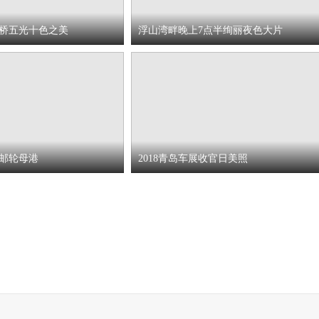
桥五光十色之美
浮山湾畔晚上7点半绚丽夜色大片
邮轮母港
2018青岛车展收官日美照