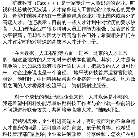
旷视科技（Face＋＋）是一家专注于人脸识别的企业。旷
视科技总裁付英波说，人才储备是人工智能企业最核心的竞争
力，希望中国科协能有一些通道帮助企业对接上国内或海外的
高端人才。他还表示，目前的一些人才计划中对学历的要求较
高，人工智能企业中很多科研人员工作能力很强，发表的论文
水平很高，但却常常因为学历问题卡在门外，希望相关部门在
人才评定时能对特殊的高技术人才开个口子。
“在大数据、人工智能等方面，硅谷、北京的人才非常
多，但这些地方的人才相对来说成本也很高。其实，人才是有
洼地的，比如武汉就有很多计算机人才，把武汉的人才吸引过
来，对企业来说也是一个途径。”地平线科技首席运营官陆晓
明说。他呼吁，中国科协应帮助企业搭建一个与高校、地方政
府之间的人才桥梁和交流平台，为创新创业服务。
“对一个成长的创新创业企业来说，人才永远是不够的。
我还希望中国科协能尽量鼓励科技工作者与企业就一些前沿技
术问题进行联合攻关，共同培养高端人才。”陆晓明说。
祝铭明表示，企业引进高端人才，有时候面对的不单单是
人才自身的问题，还可能牵涉到家庭、孩子教育等。他希望，
科技管理部门能够向企业家讲解政策、分享经验，怎么样在引