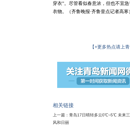
穿衣”。尽管看似春意浓，但也不宜
衣物。（齐鲁晚报·齐鲁壹点记者高寒
【+更多热点请上青
相关链接
上一篇：
青岛17日晴转多云0℃~5℃ 未来
风和日丽