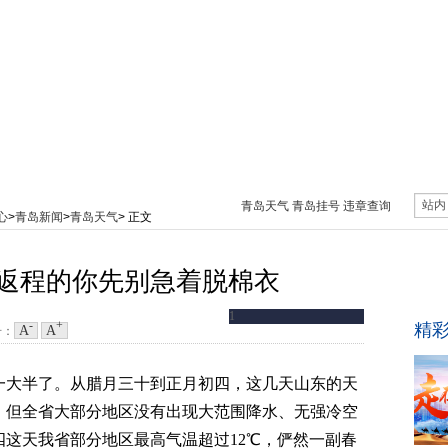
站内
青岛天气
青岛挂号
违章查询
心
>
青岛新闻
>
青岛天气
> 正文
返程的你先别急着脱棉衣
-
+
A
A
号：
一大半了。从腊月三十到正月初四，这几天山东的天
，但全省大部分地区没有出现大范围降水、无强冷空
这天我省部分地区最高气温超过12℃，俨然一副春