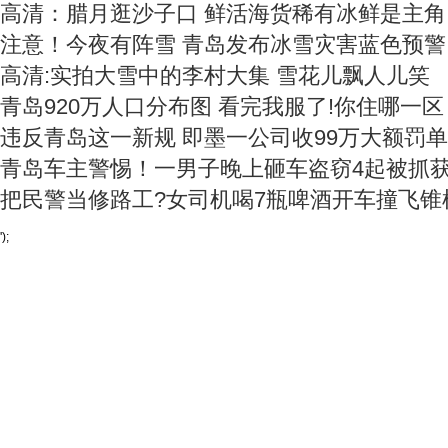
高清：腊月逛沙子口 鲜活海货稀有冰鲜是主角
注意！今夜有阵雪 青岛发布冰雪灾害蓝色预警
高清:实拍大雪中的李村大集 雪花儿飘人儿笑
青岛920万人口分布图 看完我服了!你住哪一区
违反青岛这一新规 即墨一公司收99万大额罚单
青岛车主警惕！一男子晚上砸车盗窃4起被抓
把民警当修路工?女司机喝7瓶啤酒开车撞飞锥
');