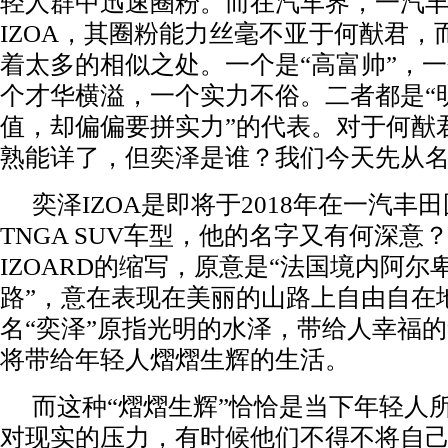
轻人群中迅速圈粉。而在汽车界，一汽
IZOA，其圈粉能力丝毫不亚于何猷君，
着太多的相似之处。一个是“高富帅”，
个才华横溢，一个实力不俗。二者都是“
值，却偏偏要拼实力”的代表。对于何猷
熟能详了，但奕泽是谁？我们今天先从
奕泽IZOA是即将于2018年在一汽丰
TNGA SUV车型，他的名字又有何深意？
IZOARD的缩写，原意是“法国境内阿
路”，意在表现在美丽的山路上自由自在
名“奕泽”原指光明的水泽，带给人幸福
将带给年轻人熠熠生辉的生活。
而这种“熠熠生辉”恰恰是当下年轻人
对现实的压力，有时候他们不得不将自