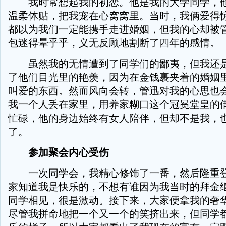
我时常想起我的初恋。他是我的大学同学，他
温柔体贴，把我宠在心窝窝里。当时，我俩爱得
都以为我们一定能携手走进婚姻，但我的心却被
包迷得晕乎乎，义无反顾地割断了四年的感情。
虽然我的无情遭到了同学们的鄙夷，但我还是
了他们目光里的艳羡，因为在金钱裹夹着的婚姻
叫爱的东西。然而风向会转，管迅对我的心思也
我一个人丢在家里，用养家糊口这个冠冕堂皇的
忙碌，他的身边始终有女人陪伴，但却不是我，
了。
参加聚会内心受伤
一次同学会，我精心修饰了一番，然后隆重登
家知道我是快乐的，不想有谁因为我当时的拜金
同学相见，很是激动。接下来，大家便拿我的奢
尽管我拼命地把一个又一个的笑挤出来，但同学