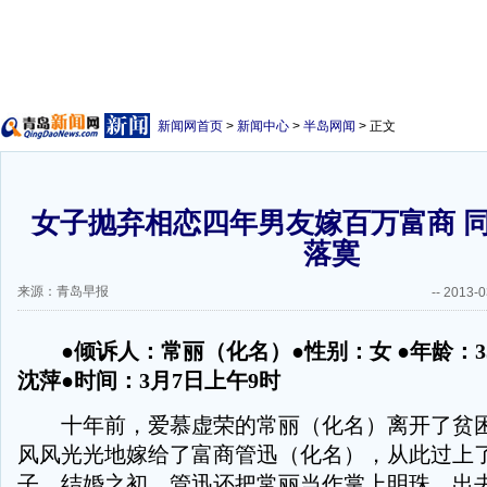
新闻网首页
>
新闻中心
>
半岛网闻
> 正文
女子抛弃相恋四年男友嫁百万富商 
落寞
来源：青岛早报
--
2013-0
●倾诉人：常丽（化名）●性别：女 ●年龄：3
沈萍●时间：3月7日上午9时
十年前，爱慕虚荣的常丽（化名）离开了贫困
风风光光地嫁给了富商管迅（化名），从此过上
子。结婚之初，管迅还把常丽当作掌上明珠，出