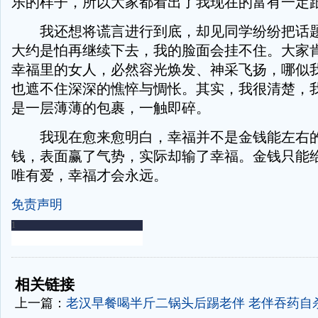
乐的样子，所以大家都看出了我现在的富有一定
我还想将谎言进行到底，却见同学纷纷把话题
大约是怕再继续下去，我的脸面会挂不住。大家
幸福里的女人，必然容光焕发、神采飞扬，哪似
也遮不住深深的憔悴与惆怅。其实，我很清楚，
是一层薄薄的包裹，一触即碎。
我现在愈来愈明白，幸福并不是金钱能左右的
钱，表面赢了气势，实际却输了幸福。金钱只能
唯有爱，幸福才会永远。
免责声明
-
-
相关链接
上一篇：
老汉早餐喝半斤二锅头后踢老伴 老伴吞药自