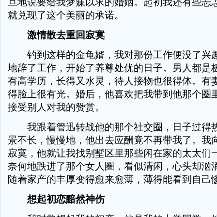
旦地说要给我梦寐以求的婚姻。起初我还有些忐
就兑现了这个美丽的承诺。
激情散去重回寂寞
钓到这样的金龟婿，我对那份工作便没了兴趣
地辞了工作，开始了养尊处优的日子。男人都是
有高学历，长得又水灵，待人接物也很得体。有
得脸上很有光。婚后，他喜欢把我带到他那个圈
接受别人对我的赞赏。
我跟着管迅转战他的那个社交圈，日子过得热
景不长，慢慢地，他出去应酬竟不再带我了。我
寂寞，他就让我找别墅区里那些闲在家的太太们
奈何地跌进了那个女人圈，看似清闲，心头却汹
随着家产的丰厚变得愈来愈薄，薄得能看到自己
想起初恋黯然神伤