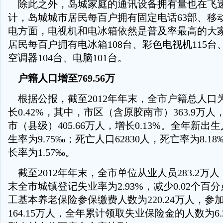
除此之外，岛城家庭的通讯设备拥有量也在飞
计，岛城城市居民每百户拥有固定电话63部、移动
电方面，电视机和电冰箱依然是普及率最高的大
居民每百户拥有电冰箱108台、彩色电视机115台
空调器104台、电脑101台。
户籍人口增至769.56万
根据公报，截至2012年年末，全市户籍总人口为7
长0.42%，其中，市区（含原胶南市）363.9万人，
市（县级）405.66万人，增长0.13%。全年新出生
生率为9.75‰；死亡人口62830人，死亡率为8.1
长率为1.57‰。
截至2012年年末，全市单位从业人员283.2万人
末全市城镇登记失业率为2.93%，减少0.02个百
工基本养老保险参保缴费人数为220.24万人，参
164.15万人，全年累计领取失业保险金的人数为6