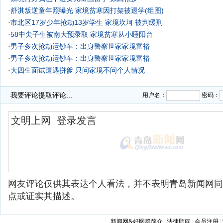
·
舒淇叛逆童年照曝光 家境贫寒因打架被退学(组图)
·
市北区17岁少年抢劫13岁学生 家境坎坷 被判缓刑
·
58中尖子生被南大预录取 家境贫寒从小睡阳台
·
男子多次抢劫运钞车：出身警察世家家境富裕
·
男子多次抢劫运钞车：出身警察世家家境富裕
·
大四生面试遭遇拼爹 只问家境不问个人情况
·
我要评论
提取评论...
用户名：
密码：
网友评论仅供其表达个人看法，并不表明青岛新闻网同
点或证实其描述。