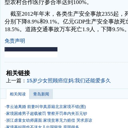
型农村合作医疗参合率达到100%。
截至2012年年末，各类生产安全事故2355起，死
分别下降8.9%和9.1%。亿元GDP生产安全事故死亡
18.5%。道路交通事故万车死亡1.9人，下降9.5%
免责声明
-
-
相关链接
上一篇：
15岁少女照顾癌症妈:我们还能爱多久
相关阅读
青岛新闻
·
李云迪离婚 前妻叫华真原籍北京家境不错(图)
·
家境困难男子超载被罚 警察开罚单内夹百元钞
·
浙江虐童女幼师露面:家境贫寒无力赔偿 哭求原谅
·
家境再好我也不送女儿出国留学 原因很多