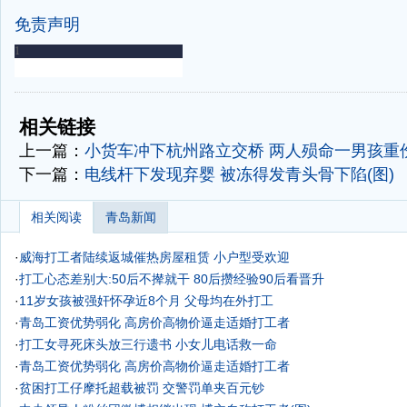
免责声明
-
-
相关链接
上一篇：
小货车冲下杭州路立交桥 两人殒命一男孩重伤
下一篇：
电线杆下发现弃婴 被冻得发青头骨下陷(图)
相关阅读
青岛新闻
·
威海打工者陆续返城催热房屋租赁 小户型受欢迎
·
打工心态差别大:50后不撵就干 80后攒经验90后看晋升
·
11岁女孩被强奸怀孕近8个月 父母均在外打工
·
青岛工资优势弱化 高房价高物价逼走适婚打工者
·
打工女寻死床头放三行遗书 小女儿电话救一命
·
青岛工资优势弱化 高房价高物价逼走适婚打工者
·
贫困打工仔摩托超载被罚 交警罚单夹百元钞