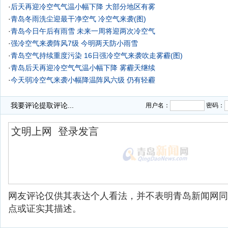
·
后天再迎冷空气气温小幅下降 大部分地区有雾
·
青岛冬雨洗尘迎最干净空气 冷空气来袭(图)
·
青岛今日午后有雨雪 未来一周将迎两次冷空气
·
强冷空气来袭阵风7级 今明两天防小雨雪
·
青岛空气持续重度污染 16日强冷空气来袭吹走雾霾(图)
·
青岛后天再迎冷空气气温小幅下降 雾霾天继续
·
今天弱冷空气来袭小幅降温阵风六级 仍有轻霾
·
元旦三天冷空气来袭 最低气温-10℃晴天为主
我要评论
提取评论...
用户名：
密码：
网友评论仅供其表达个人看法，并不表明青岛新闻网同
点或证实其描述。