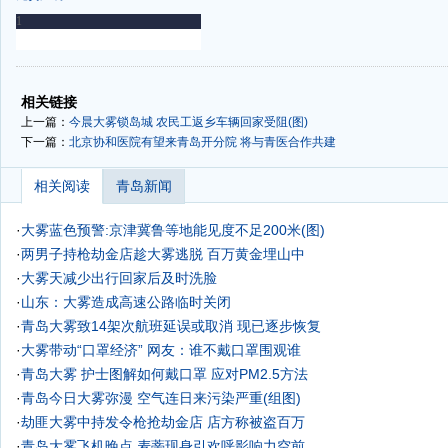
-
-
相关链接
上一篇：
今晨大雾锁岛城 农民工返乡车辆回家受阻(图)
下一篇：
北京协和医院有望来青岛开分院 将与青医合作共建
相关阅读
青岛新闻
·
大雾蓝色预警:京津冀鲁等地能见度不足200米(图)
·
两男子持枪劫金店趁大雾逃脱 百万黄金埋山中
·
大雾天减少出行回家后及时洗脸
·
山东：大雾造成高速公路临时关闭
·
青岛大雾致14架次航班延误或取消 现已逐步恢复
·
大雾带动“口罩经济” 网友：谁不戴口罩围观谁
·
青岛大雾 护士图解如何戴口罩 应对PM2.5方法
·
青岛今日大雾弥漫 空气连日来污染严重(组图)
·
劫匪大雾中持发令枪抢劫金店 店方称被盗百万
·
青岛大雾飞机晚点 麦蒂现身引欢呼影响力空前