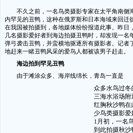
不久之前，一名鸟类摄影专家在太平角南侧海
内罕见的丑鸭，这种在俄罗斯和日本海域来回迁
在我国被拍摄到，各地媒体纷纷报道此事。昨日
几名摄影爱好者到海边拍摄丑鸭时，却发现一名
弹弓袭击丑鸭，并蛮横地驱逐所有摄影者。记者
地赶来一睹丑鸭风采的爱鸟人都被该男子赶走。
海边拍到罕见丑鸭
由于滩涂众多、海岸线绵长，青岛一直是
众多水鸟过冬
三海水浴场附
红胸秋沙鸭在
少鸟类摄影爱
1月初，一名
到此拍摄秋沙