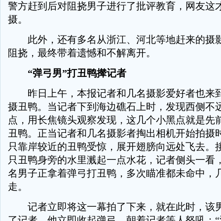
警方赶到后对阻挠男子进行了批评教育，网友这
摄。
此外，还有多名从浙江、河北等地赶来的摄影
阻挠，最终带着遗憾和不解离开。
“弹弓男”打丑鸭撵记者
昨日上午，本报记者和几名摄影爱好者也来到
摄丑鸭。当记者下到海边礁石上时，发现西侧不
点，用长焦镜头观察发现，这几个小黑点就是先
丑鸭。正当记者和几名摄影者掏出相机开始拍摄
只靠岸较近的丑鸭受惊，展开翅膀向远处飞去。
只丑鸭身旁的水里溅起一点水花，记者侧头一看
名男子正拿着弹弓打丑鸭，多次瞄准都未命中，
走。
记者立即将这一幕拍了下来，就在此时，该男
了记者，他立即收起弹弓，朝着记者等人怒吼：“