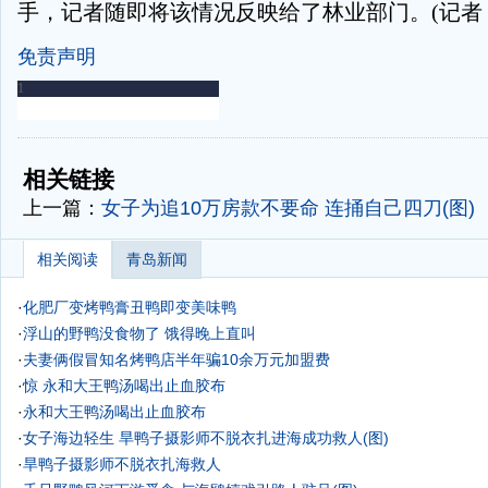
手，记者随即将该情况反映给了林业部门。(记者 
免责声明
-
-
相关链接
上一篇：
女子为追10万房款不要命 连捅自己四刀(图)
相关阅读
青岛新闻
·
化肥厂变烤鸭膏丑鸭即变美味鸭
·
浮山的野鸭没食物了 饿得晚上直叫
·
夫妻俩假冒知名烤鸭店半年骗10余万元加盟费
·
惊 永和大王鸭汤喝出止血胶布
·
永和大王鸭汤喝出止血胶布
·
女子海边轻生 旱鸭子摄影师不脱衣扎进海成功救人(图)
·
旱鸭子摄影师不脱衣扎海救人