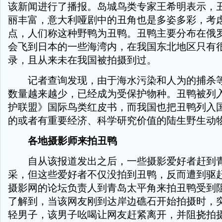
该新闻进行了播报。岛城鸟类专家王希明表示，
丽丰富，意大利哑剧中的丑角也是多姿多彩，考
点，人们称这种野鸭为丑鸭。丑鸭主要分布在俄
会飞到日本的一些海湾内，在我国东北地区只有
录，且从来未在我国被拍摄到过。
记者查询发现，由于海水污染和人为的捕杀等
数量越来越少，已经成为受保护物种。丑鸭被列
护联盟》国际鸟类红皮书，而我国也把丑鸭列入
的或者有重要经济、科学研究价值的陆生野生动
各地摄影师来拍丑鸭
自从该报道发出之后，一些摄影爱好者赶到青
采，但这些爱好者不仅没拍到丑鸭，反而遭到驱
摄影网的论坛负责人到青岛太平角来拍丑鸭受到
了解到，当该网友刚到达岸边礁石开始拍摄时，
轻男子，该男子吆喝让网友赶紧离开，并阻挠拍