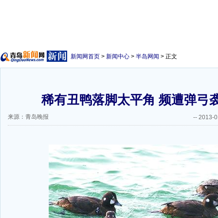
新闻网首页
>
新闻中心
>
半岛网闻
> 正文
稀有丑鸭落脚太平角 频遭弹弓袭
来源：青岛晚报
--
2013-0