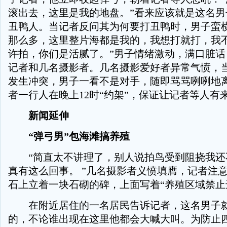
滚出去，这里是我的地盘。”看来应该就是这名男
丑鸭人。当记者反问其为何要打丑鸭时，男子蛮横
那么多，这里整片海都是我的，我想打就打，我
许拍，你们是活腻了。”男子情绪激动，满口脏话
记者和几名摄影者。几名摄影爱好者异常气愤，
发生冲突，男子一看不是对手，随即骂骂咧咧地
者一行人在晚上12时“约架”，保证让记者等人有
新闻延伸
“弹弓男”包海滩搞养殖
“简直太不讲理了，别人说拍鸟受到阻挠我还
真有这么回事。 ”几名摄影者义愤填膺，记者注
石上立着一块石砌的碑，上面写着“养殖区域禁止
在附近居住的一名居民告诉记者，这名男子就
的，不论谁出现在这里他都会大喊大叫。为防止