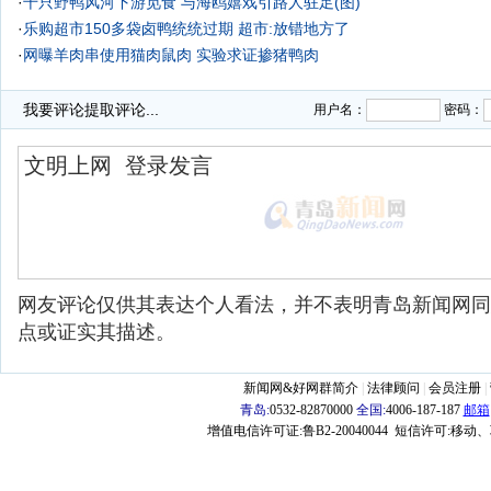
·
千只野鸭风河下游觅食 与海鸥嬉戏引路人驻足(图)
·
乐购超市150多袋卤鸭统统过期 超市:放错地方了
·
网曝羊肉串使用猫肉鼠肉 实验求证掺猪鸭肉
·
孩子鸭梨山大 80.56%受访者认为课业负担重
我要评论
提取评论...
用户名：
密码：
网友评论仅供其表达个人看法，并不表明青岛新闻网同
点或证实其描述。