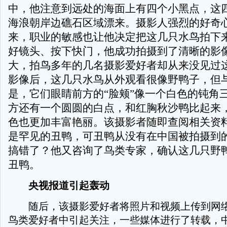
中，他注意到远处的海面上有四个小黑点，这
海浪朝岸边礁石区域漂来。摄影人强烈的好奇
来，职业的敏感也让他决定把这几只水鸟拍下
好镜头、按下快门，他成功拍摄到了清晰的影
大，拍鸟多年的几名摄影爱好者却从来没见过
影像后，这几只水鸟从外观看很像野鸭子，但
是，它们眼睛前方的“脸颊”像一个白色的钝角
方还有一个圆圆的白点，和红胸秋沙鸭比起来
色也更加丰富艳丽。该摄影者随即查阅相关资
是罕见的丑鸭，可丑鸭从没有在中国被拍摄到
搞错了？他又咨询了鸟类专家，确认这几只野
丑鸭。
央视报道引起轰动
随后，该摄影爱好者将照片和视频上传到网络
鸟类爱好者中引起关注，一些媒体进行了转载，