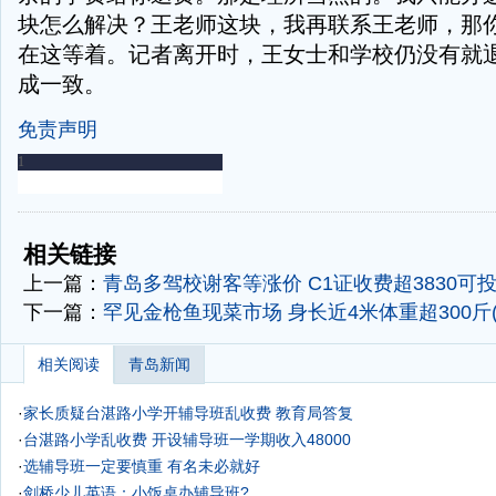
块怎么解决？王老师这块，我再联系王老师，那
在这等着。记者离开时，王女士和学校仍没有就
成一致。
免责声明
-
-
相关链接
上一篇：
青岛多驾校谢客等涨价 C1证收费超3830可
下一篇：
罕见金枪鱼现菜市场 身长近4米体重超300斤(
相关阅读
青岛新闻
·
家长质疑台湛路小学开辅导班乱收费 教育局答复
·
台湛路小学乱收费 开设辅导班一学期收入48000
·
选辅导班一定要慎重 有名未必就好
·
剑桥少儿英语：小饭桌办辅导班?