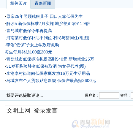
相关阅读
青岛新闻
·
母亲25年照顾残疾儿子 四口人靠低保为生
·
解读5:新低保标准7月实施 城乡差距缩至1.9倍
·
青岛城市低保今年再提高
·
河南某村低保补助不到位 村民与猪同住(组图)
·
李沧"低保"子女上学政府救助
每生每月补助100至200元
·
青岛城市低保标准拟提高到540元 新增就业25万
·
31岁开胸验肺者低保被取消 为女寻代养(图)
·
李沧李村街道向低保家庭发放16万元生活用品
·
岛城发布个人贷款贴息新规 低保户最高贴3600元
·
青岛城乡低保今起提高
我要评论
提取评论...
用户名：
密码：