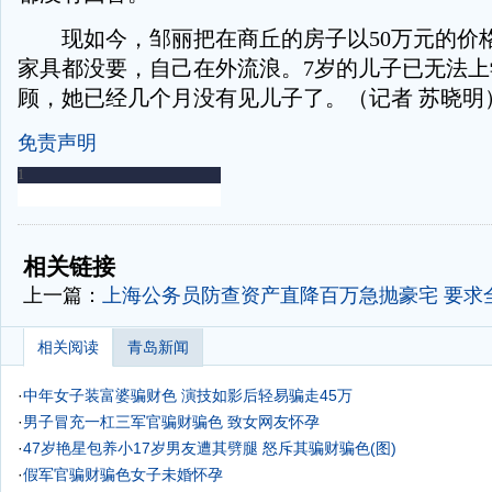
现如今，邹丽把在商丘的房子以50万元的价
家具都没要，自己在外流浪。7岁的儿子已无法
顾，她已经几个月没有见儿子了。（记者 苏晓明
免责声明
-
-
相关链接
上一篇：
上海公务员防查资产直降百万急抛豪宅 要求
相关阅读
青岛新闻
·
中年女子装富婆骗财色 演技如影后轻易骗走45万
·
男子冒充一杠三军官骗财骗色 致女网友怀孕
·
47岁艳星包养小17岁男友遭其劈腿 怒斥其骗财骗色(图)
·
假军官骗财骗色女子未婚怀孕