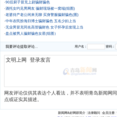
·
90后厨子冒充上尉骗财骗色
·
酒托女约见男网友 骗财现场被一窝端(组图)
·
老婆待产老公闲来无聊 买身警服骗财骗色(图)
·
中年农民扮海归博士骗财骗色 五名少妇上当
·
无业男冒充同名高管骗财色 女子怀孕后发现上当
·
盘点被男人骗财骗色女星(组图）
·
骗子网络上玩浪漫骗财骗色 专门瞄准中年女性
我要评论
提取评论...
用户名：
密码：
网友评论仅供其表达个人看法，并不表明青岛新闻网同
点或证实其描述。