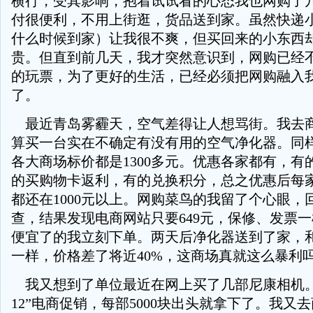
横行，受其影响，抱着试试看的心态我也网购了
付很便利，不用上街逛，货品送到家。虽然快递
什么时候到家）让我很不爽，但买回来的小东西
贵。但直到前几天，我才突然意识到，网购已经
的玩票，为了更好的生活，已经必须把网购融入
了。
最近青岛雾霾天，空气差得让人想骂街。我去
算买一台实在不确定有没有用的空气净化器。同
各大商场标价都是1300多元。优惠各家都有，有
的买购物卡返利，有的兑换积分，总之优惠后每
都还在1000元以上。网购菜鸟的我留了个心眼，
查，结果发现电商网站只要649元，保修、发票
便宜了的我立刻下单。两天后净化器送到了家，
一样，价格差了将近40%，这商场真就这么暴利
我又想到了单位最近在网上买了几部尼康相机。
12”电商促销，每部5000块出头就拿下了。我又