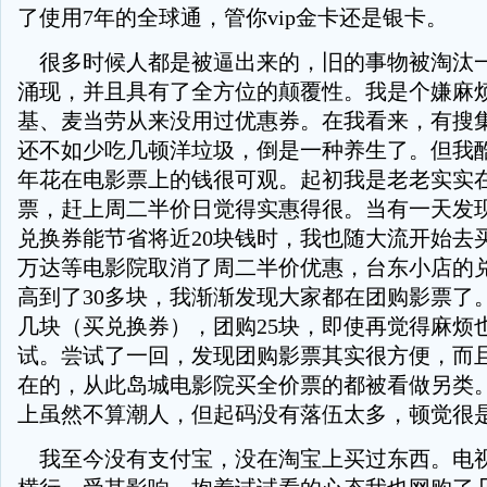
了使用7年的全球通，管你vip金卡还是银卡。
很多时候人都是被逼出来的，旧的事物被淘汰
涌现，并且具有了全方位的颠覆性。我是个嫌麻
基、麦当劳从来没用过优惠券。在我看来，有搜
还不如少吃几顿洋垃圾，倒是一种养生了。但我
年花在电影票上的钱很可观。起初我是老老实实
票，赶上周二半价日觉得实惠得很。当有一天发
兑换券能节省将近20块钱时，我也随大流开始去
万达等电影院取消了周二半价优惠，台东小店的
高到了30多块，我渐渐发现大家都在团购影票了。
几块（买兑换券），团购25块，即使再觉得麻烦
试。尝试了一回，发现团购影票其实很方便，而
在的，从此岛城电影院买全价票的都被看做另类
上虽然不算潮人，但起码没有落伍太多，顿觉很
我至今没有支付宝，没在淘宝上买过东西。电