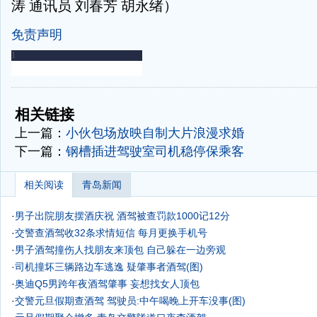
涛 通讯员 刘春芳 胡永绪）
免责声明
-
-
相关链接
上一篇：
小伙包场放映自制大片浪漫求婚
下一篇：
钢槽插进驾驶室司机稳停保乘客
相关阅读
青岛新闻
·
男子出院朋友摆酒庆祝 酒驾被查罚款1000记12分
·
交警查酒驾收32条求情短信 每月更换手机号
·
男子酒驾撞伤人找朋友来顶包 自己躲在一边旁观
·
司机撞坏三辆路边车逃逸 疑肇事者酒驾(图)
·
奥迪Q5男跨年夜酒驾肇事 妄想找女人顶包
·
交警元旦假期查酒驾 驾驶员:中午喝晚上开车没事(图)