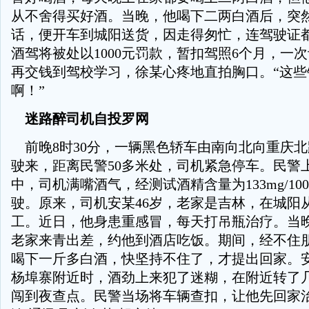
从不舍得买好酒。当晚，他喝下二两白酒后，突
话，便开车到城阳送货，因走得匆忙，连驾驶证
酒驾将被处以1000元罚款，暂扣驾照6个月，一次
再交钱到驾校学习，徐某心疼地直拍胸口。“这些
啊！”
迷路醉司机自投罗网
前晚8时30分，一辆黑色轿车由南向北向重庆
驶来，距离民警50多米处，司机紧急停车。民警
中，司机满嘴酒气，经测试酒精含量为133mg/10
驶。原来，司机安某46岁，老家是吉林，在城阳
工。近日，他身患重感冒，每天打吊瓶治疗。当
老家来青出差，约他到酒店吃饭。期间，经不住
喝下一斤多白酒，快坚持不住了，才提出回家。
杨埠寨附近时，酒劲上来犯了迷糊，在附近转了
闯到夜查点。民警当场将车辆查扣，让他先回家治