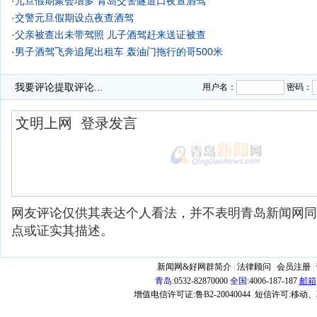
·
元旦假期聚会增多 青岛交警隧道口夜查酒驾
·
交警元旦假期设点夜查酒驾
·
父亲被查出未带驾照 儿子酒驾赶来送证被查
·
男子酒驾飞奔追尾出租车 轰油门拖行的哥500米
·
酒司机赶酒局被查 平安夜查酒驾收获多(图)
我要评论
提取评论...
用户名：
密码：
网友评论仅供其表达个人看法，并不表明青岛新闻网同
点或证实其描述。