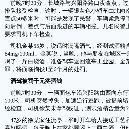
前晚7时20分，长城路与兴阳路路口夜查点，
排队接受检查。这时，一辆银灰色小轿车由北向
查点50多米时，可能是发现了民警，车辆紧急停
向后倒，差点与后面跟进的车辆相撞。几名民警
要求司机下车检查。
司机金某55岁，说话时满嘴酒气，经测试酒精
84mg/100ml。金某说，当晚，他与朋友在城区
喝了一斤白烧酒，准备驾车返回流亭工业园。金
罪，将面临拘役1至6个月的处罚。
酒驾被罚千元疼酒钱
前晚7时30分，一辆面包车沿兴阳路由西向东
100米，司机突然掉头，加速逆行逃跑，被提前
经检查，司机徐某未拿驾驶证，测试酒精含量为59mg
47岁的徐某家住流亭，平时开车给人接送工艺
喜好喝酒，每天晚上在家都要喝上二两白酒，但