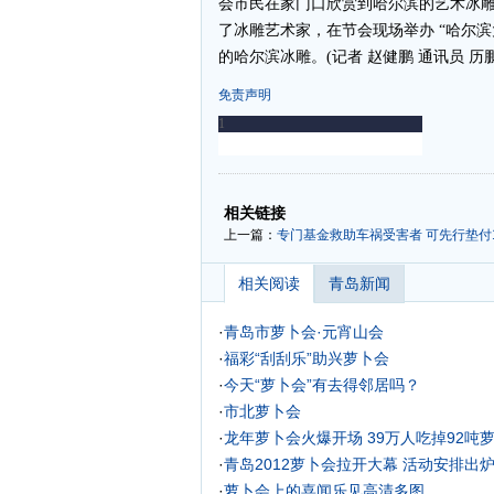
会市民在家门口欣赏到哈尔滨的艺术冰雕
了冰雕艺术家，在节会现场举办 “哈尔
的哈尔滨冰雕。(记者 赵健鹏 通讯员 历鹏
免责声明
-
-
相关链接
上一篇：
专门基金救助车祸受害者 可先行垫付
相关阅读
青岛新闻
·
青岛市萝卜会·元宵山会
·
福彩“刮刮乐”助兴萝卜会
·
今天“萝卜会”有去得邻居吗？
·
市北萝卜会
·
龙年萝卜会火爆开场 39万人吃掉92吨
·
青岛2012萝卜会拉开大幕 活动安排出
·
萝卜会上的喜闻乐见高清多图