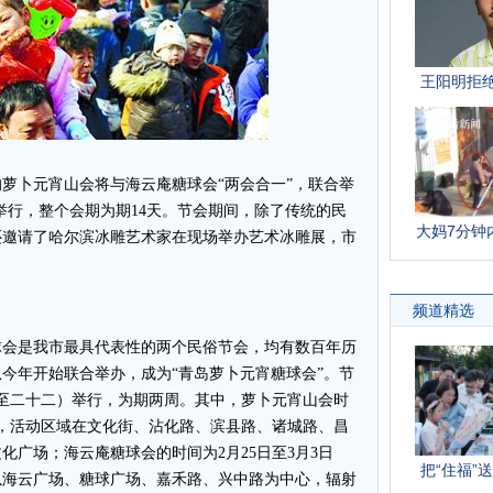
卜元宵山会将与海云庵糖球会“两会合一”，联合举
式举行，整个会期为期14天。节会期间，除了传统的民
还邀请了哈尔滨冰雕艺术家在现场举办艺术冰雕展，市
会是我市最具代表性的两个民俗节会，均有数百年历
今年开始联合举办，成为“青岛萝卜元宵糖球会”。节
初九至二十二）举行，为期两周。其中，萝卜元宵山会时
五），活动区域在文化街、沾化路、滨县路、诸城路、昌
化广场；海云庵糖球会的时间为2月25日至3月3日
以海云广场、糖球广场、嘉禾路、兴中路为中心，辐射