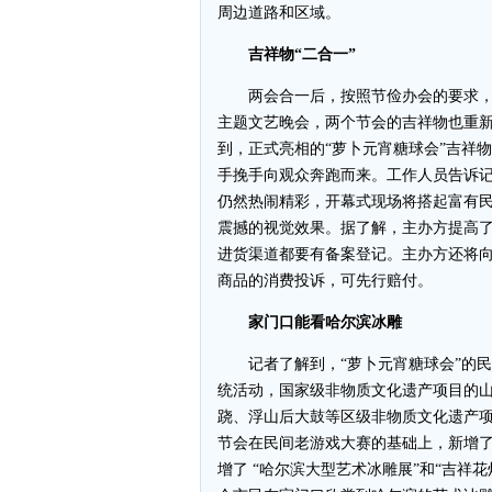
周边道路和区域。
吉祥物“二合一”
两会合一后，按照节俭办会的要求，
主题文艺晚会，两个节会的吉祥物也重
到，正式亮相的“萝卜元宵糖球会”吉祥
手挽手向观众奔跑而来。工作人员告诉
仍然热闹精彩，开幕式现场将搭起富有民
震撼的视觉效果。据了解，主办方提高
进货渠道都要有备案登记。主办方还将
商品的消费投诉，可先行赔付。
家门口能看哈尔滨冰雕
记者了解到，“萝卜元宵糖球会”的民
统活动，国家级非物质文化遗产项目的
跷、浮山后大鼓等区级非物质文化遗产
节会在民间老游戏大赛的基础上，新增了
增了 “哈尔滨大型艺术冰雕展”和“吉祥