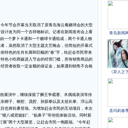
今年节会开幕当天取消了原青岛海云庵糖球会的大型
新设计改为同一个吉祥物标识。记者在新闻发布会上看
物由一个萝卜卡通和一个糖球卡通组成，两个卡通人物
记者，虽然取消了大型主题文艺晚会，但简短的开幕式
俗特色的生肖长廊和巨幅的“春”字，给赶会市民带来
了特色小吃商贩进入节会的经营门槛，所有销售商品的
向经营者收取一定金额的保证金，如果遇到销售不合格
俗展演中，继续保留了狮王争霸赛、木偶戏表演等传
山东梆子、柳腔、茂腔、孙膑拳以及太祖长拳、浮山高
项目也将轮番登场。为增加赶会市民的互动项目，本次
“猪八戒背媳妇”、“贴鼻子”等传统体验活动。同时新
花灯展”两个大型展览，让赶会市民一饱眼福。“今年赶