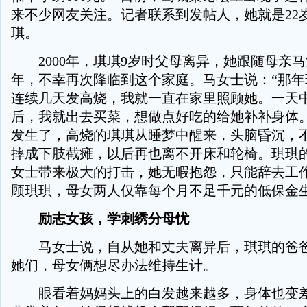
来不少网友关注。记者联系到发帖人，她就是22
琪。
2000年，琪琪9岁时父母离异，她跟随母亲马女士
年，不幸再次降临到这个家庭。马女士说：“那年
连续几天发高烧，我就一直在家里照顾她。一天
后，我就出去买菜，想做点好吃的给她补补身体。
发生了，高烧的琪琪从睡梦中醒来，头脑昏沉，
摔成下肢截瘫，以后再也离不开床和轮椅。琪琪
女士带来极大的打击，她无暇抱怨，只能辞去工
顾琪琪，母女两人仅靠每个月不足千元的低保金
励志女孩，学刺绣分母忧
马女士说，自从她和丈夫离异后，琪琪的爸爸
她们，母女俩想尽办法维持生计。
眼看着妈妈头上的白发越来越多，身体也变差