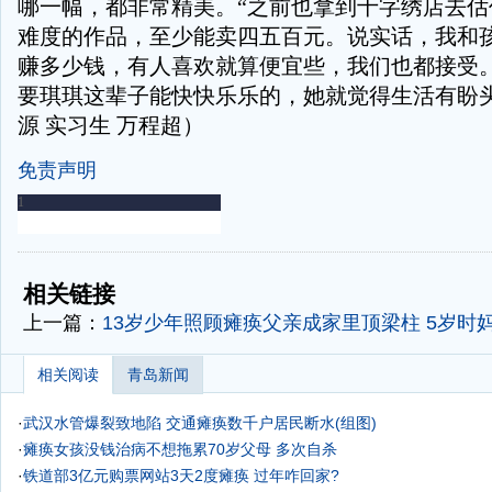
哪一幅，都非常精美。“之前也拿到十字绣店去估
难度的作品，至少能卖四五百元。说实话，我和
赚多少钱，有人喜欢就算便宜些，我们也都接受。
要琪琪这辈子能快快乐乐的，她就觉得生活有盼头
源 实习生 万程超）
免责声明
-
-
相关链接
上一篇：
13岁少年照顾瘫痪父亲成家里顶梁柱 5岁时
相关阅读
青岛新闻
·
武汉水管爆裂致地陷 交通瘫痪数千户居民断水(组图)
·
瘫痪女孩没钱治病不想拖累70岁父母 多次自杀
·
铁道部3亿元购票网站3天2度瘫痪 过年咋回家?