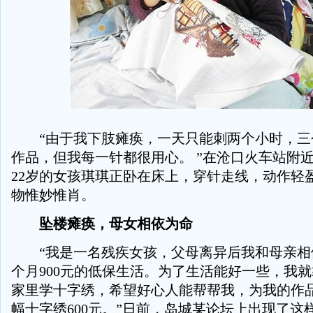
“由于我下肢瘫痪，一天只能刺两个小时，三
作品，但我每一针都很用心。 ”在沧口火车站附
22岁的女孩琪琪正卧在床上，穿针走线，动作轻
物惟妙惟肖。
坠楼瘫痪，母女相依为命
“我是一名残疾女孩，父母离异后我和母亲相
个月900元的低保生活。为了生活能好一些，我
家里学十字绣，希望好心人能帮帮我，为我的作
幅十字绣600元。”日前，岛城某论坛上出现了这