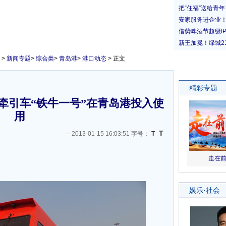
>
新闻专题
>
综合类
>
青岛港
>
港口动态
> 正文
牵引车“铁牛一号”在青岛港投入使
用
T
--
2013-01-15 16:03:51 字号：
T