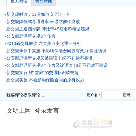
相关阅读
青岛新闻
·
新交规解读：12分如何安全过一年
·
新交规降低驾考通过率 应谨防催生腐败
·
新交规之遮挡号牌 牌托带4S店名称电话违规
·
公安部辟谣新交规8个传言
·
2013新交规解读 六大焦点变化逐一分析
·
新交规争议中实施 不影响保险合同原有效力
保险访谈
·
公安部辟谣新交规又被误读 扣分不罚款不靠谱
·
公安部辟谣新交规8个传言又被误读 扣分不罚款不靠谱
·
新交规实行 被“雪藏”的交通标识请规范
·
新交规实施 不会影响保险合同的原有效力
·
公安部辟谣新交规8个传言 否认开车时抽烟记分
我要评论
提取评论...
用户名：
密码：