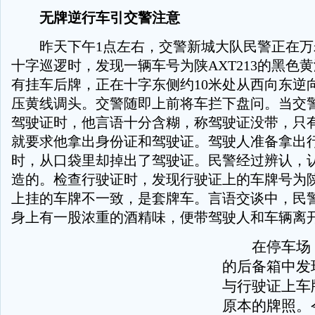
无牌逆行车引交警注意
昨天下午1点左右，交警新城大队民警正在万
十字巡逻时，发现一辆车号为陕AXT213的黑色
有挂车后牌，正在十字东侧约10米处从西向东逆
压黄线调头。交警随即上前将车拦下盘问。当交
驾驶证时，他言语十分含糊，称驾驶证没带，只
就要求他拿出身份证和驾驶证。驾驶人准备拿出
时，从口袋里却掉出了驾驶证。民警经过辨认，
造的。检查行驶证时，发现行驶证上的车牌号为陕D
上挂的车牌不一致，是套牌车。言语交谈中，民
身上有一股浓重的酒精味，便带驾驶人和车辆离
在停车场，
的后备箱中发
与行驶证上车
原本的牌照。