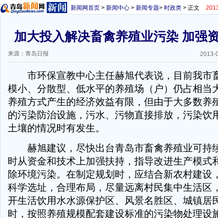
新闻网首页
>
新闻中心
>
新闻专题
>
时政类
> 正文
20
加大投入解决畜禽养殖业污染 加强
来源：青岛日报
2013-
市环保宣教中心主任赫旭代表说，目前我市畜
模小、分散型、低水平的养殖场（户）仍占相当
养殖方式产生的经济效益有限，但由于大多数养
的污染防治设施，污水、污物直接排放，污染饮
土壤的情况时有发生。
赫旭建议，尽快出台青岛市畜禽养殖业可持续
时从资金和技术上加强扶持，指导改进生产模式
除环境污染。在制定规划时，应结合新农村建设
科学选址，合理布局，尽量远离村民集中生活区
开生活饮用水水源保护区、风景名胜区、城镇居
时，按照养殖规模配套建设标准的污染物处理设