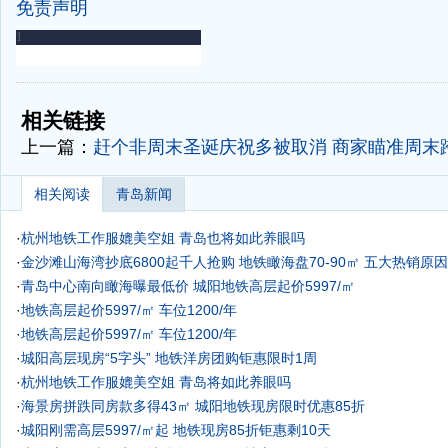
免责声明
-
-
相关链接
上一篇：
赶个非周末圣诞庆祝多被取消 商家瞄准周末
相关阅读
青岛新闻
·
杭州地铁工作服媲美空姐 青岛也将如此养眼吗
·
金沙滩山海湾抄底6800起千人抢购 地铁瞰海盘70-90㎡ 五大热销原
·
青岛中心南向瞰海曝最低价
城阳地铁高层起价5997/㎡
·
地铁高层起价5997/㎡ 车位1200/年
·
地铁高层起价5997/㎡ 车位1200/年
·
城阳高层现房“5字头” 地铁洋房团购钜惠限时1周
·
杭州地铁工作服媲美空姐 青岛将如此养眼吗
·
海景房拼跌同房款多得43㎡
城阳地铁现房限时优惠85折
·
城阳刚需高层5997/㎡起 地铁现房85折钜惠剩10天