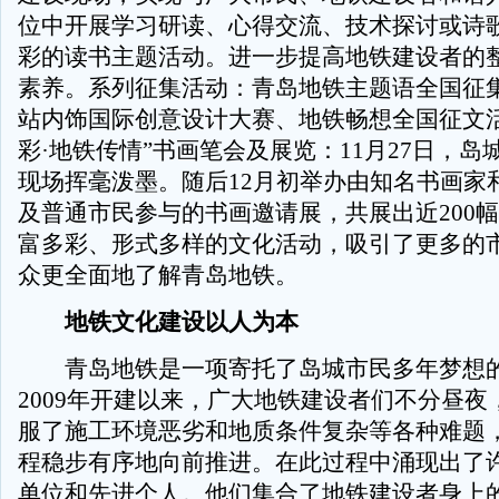
位中开展学习研读、心得交流、技术探讨或诗
彩的读书主题活动。进一步提高地铁建设者的
素养。系列征集活动：青岛地铁主题语全国征
站内饰国际创意设计大赛、地铁畅想全国征文活
彩·地铁传情”书画笔会及展览：11月27日，岛
现场挥毫泼墨。随后12月初举办由知名书画家
及普通市民参与的书画邀请展，共展出近200
富多彩、形式多样的文化活动，吸引了更多的
众更全面地了解青岛地铁。
地铁文化建设以人为本
青岛地铁是一项寄托了岛城市民多年梦想的
2009年开建以来，广大地铁建设者们不分昼夜
服了施工环境恶劣和地质条件复杂等各种难题
程稳步有序地向前推进。在此过程中涌现出了
单位和先进个人。他们集合了地铁建设者身上