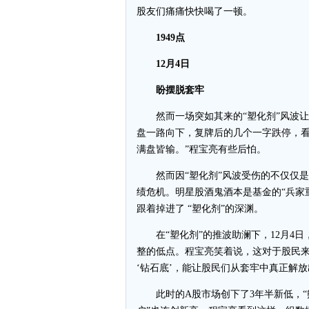
股友们痛痛快快喝了一顿。
1949点
12月4日
盼摆脱套牢
然而一场突如其来的“塑化剂”风波让
盘一路向下，复牌后的几个一字跌停，看
满盘皆输。”程宝亮有些后怕。
然而因“塑化剂”风波受伤的不仅仅是
绩危机。明星股酒鬼酒本是基金的“兵家
跟着掉进了 “塑化剂”的深渊。
在“塑化剂”的推波助澜下，12月4日，沪
整的低点。程宝亮笑着说，这对于股民来讲
‘钻石底’，能让股民们从套牢中真正解放
此时的A股市场创下了3年半新低，“熊