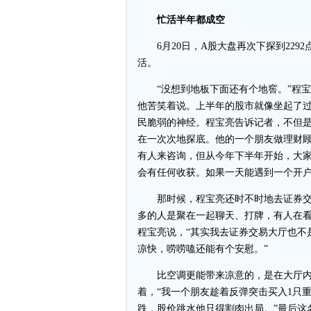
忙活半年都成空
6月20日，A股大盘再次下探到229
活。
“没想到地板下面还有个地窖。”程宝
他苦笑着说。上半年的股市就像坐起了
民脆弱的神经。程宝亮告诉记者，不但
在一次次地探底。他的一个朋友做理财
有人来咨询，但从今年下半年开始，大家
会有任何收获。如果一天能遇到一个开
那时候，程宝亮还时不时地去证券交易
多的人是聚在一起聊天、打牌，有人在看
程宝亮说，“其实我去证券交易大厅也不
凉快，唠唠嗑还能有个安慰。”
比空调更能带来凉意的，是在大厅内听
着，“我一个朋友趁着反弹突击买入1只
跌，股价跳水他只得割肉出局。”最后这