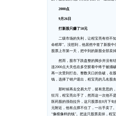
2000点
9月26日
打新股只赚了50元
二级市场的失利，让程宝亮有些不知所
命稻草”。没想到，他居然中签了新股中
股票上市第一天，把中到的新股全部卖掉
然而，股市下跌盘整的脚步并没有结束
连2000点大关也在多空胶着中终于被捅破
再一次受到打击。整数关口的告破，在
钱，选择了销户退出，程宝亮的几名股友
那时候再去交易大厅，挺有意思的，
狂泻，程宝亮出手了，然而这一次他不
医药股的强劲拉升，这只股票在8月下旬
元附近，他有点撑不住了，一出手卖了。
“像模像样的钱”。把这只股票卖掉，程