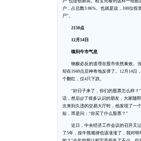
户”也连创新高。程宝亮看到这样一组数据
户，占总数3.86%。也就是说，100位
尸”。
2150点
12月14日
嗅到牛市气息
物极必反的道理在股市依然奏效。当很
却在1949点后神奇地反弹了。12月14日
个翻红，仅4只下跌。
“好日子来了，你们的股票怎么样？”1
话，然后@了很多认识的朋友，大家随即
次来到久违的交易大厅时，他发现了一
短，而是问：“你买了什么股票？”
近日，中央经济工作会议的召开又让程宝
了5年，按牛熊规律也该涨涨了，我对明
的？”今年炒股让程宝亮损失了不少，但