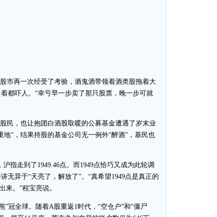
股市再一次经受了考验，酒鬼酒带领着酒类股拖着大
着都吓人。“幸亏早一步卖了那只股票，晚一步可就
股民，也让抱团白酒股取暖的公募基金遭遇了岁末业
重地”，结果持股的基金公司无一例外“醉酒”，基民也
指走到了1949.46点。而1949点恰巧又成为此轮调
无异于“天亮了，解放了”。“真希望1949点是真正的
出来。”程宝亮说。
”冠全球。随着A股重返1时代，“空仓户”和“僵尸