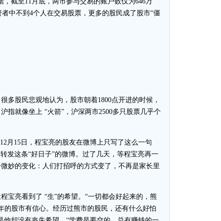
，截至11月底，两市参与交易的账户数仅为646万
投资者中不到4个人在交易股票，更多的股民成了股市“僵
多股民悲观地认为，股市朝着1800点开进的时候，
，沪指就像坐上 “火箭”，沪深两市2500多只股票几乎个
2月15日，程宝亮的股友在微博上只写了这么一句
转发这条“好日子”的微博。过了几天，等程宝亮再一
个微妙的变化：人们打招呼的方式变了，不再是家长里
亮看到了 “生”的希望。“一切都会好起来的，熊
年的股市有信心。经历过熊市的股民，还有什么好怕
是他却没有丧失希望，“学费是要交的，总有赚钱的一