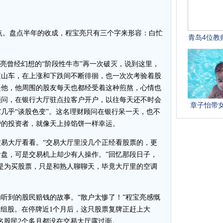
2点。盘点半年的收成，程宝亮只有三个字来形容：白忙
亮曾经幻想的“阶段性牛市”再一次破灭，说到这里，
过山车，在上涨和下跌间不断徘徊，也一次次考验着股
是他，他周围的股友每天也都经受着这种煎熬，心情也
顾问，在银行大厅驻点拉客户开户，以往每天还不时会
几乎“谈股色变”。这名理财顾问在银行呆一天，也不
户的投资者，就像天上掉馅饼一样幸运。
大厅看看。“交易大厅里没几个正经看股票的，更
盘，可是交易机上却少有人操作。”回忆那段日子，
是为买股票，只是和熟人聊聊天，毕竟大厅里的空调
到的股民赔钱的故事。“散户太惨了！”程宝亮感慨
重组股。在停牌近1个月后，这只股票复牌正赶上大
名股民2个多月都没在交易大厅露过面。