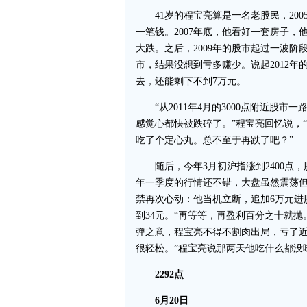
41岁的程宝亮算是一名老股民，200
一笔钱。2007年底，他看好一套房子，
大跌。之后，2009年的股市起过一波阶
市，结果没想到亏多赚少。说起2012
去，还能剩下不到7万元。
“从2011年4月的3000点附近股市一
感觉心都快被跌碎了。”程宝亮回忆说，
吃了个定心丸。总不至于再跌了吧？”
随后，今年3月初沪指涨到2400点，
年一季度的行情还不错，大盘虽然震荡但
禁再次心动：他当机立断，追加6万元进
到34元。“再等等，再盈利百分之十就抛
弹之意，程宝亮不得不割肉出局，亏了近3
很轻松。”程宝亮说那两天他吃什么都没
2292点
6月20日