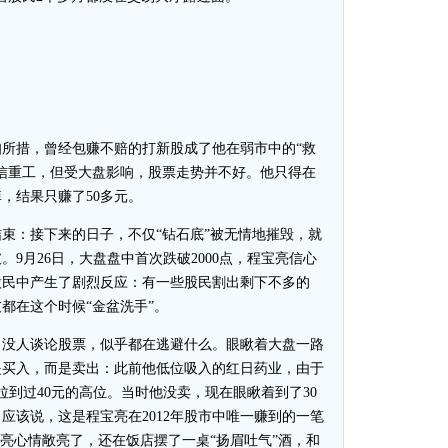
措，曾经包赚不赔的打新股成了他在弱市中的“救
信重工，但受大盘影响，股票走势并不好。他只得在
，结果只赚了50多元。
：接下来的日子，不仅“钻石底”被无情地摧毁，就
。9月26日，大盘盘中首次跌破2000点，程宝亮信心
股民中产生了剧烈反应：有一些股民割出剩下不多的
都在这个时候“金盆洗手”。
没人谈论股票，似乎都在逃避什么。眼瞅着大盘一路
是买入，而是卖出：此前他低位吸入的红日药业，由于
拉到过40元的高位。当时他没卖，现在眼瞅着到了30
应该说，这是程宝亮在2012年股市中唯一赚到的一笔
宝亮心情敞亮了，还在饭店摆了一桌“扬眉吐气”酒，和