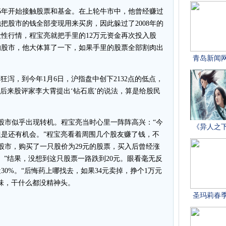
5年开始接触股票和基金。在上轮牛市中，他曾经赚过
他把股市的钱全部变现用来买房，因此躲过了2008年的
段性行情，程宝亮就把手里的12万元资金再次投入股
年的股市，他大体算了一下，如果手里的股票全部割肉出
路狂泻，到今年1月6日，沪指盘中创下2132点的低点，
“后来股评家李大霄提出‘钻石底’的说法，算是给股民
股市似乎出现转机。程宝亮当时心里一阵阵高兴：“今
是还有机会。”程宝亮看着周围几个股友赚了钱，不
股市，购买了一只股价为29元的股票，买入后曾经涨
。”结果，没想到这只股票一路跌到20元。眼看毫无反
0%。“后悔药上哪找去，如果34元卖掉，挣个1万元
味，干什么都没精神头。