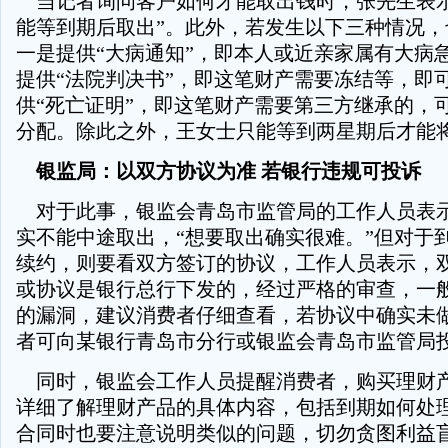
当记者询问客户如何才能取出钱时，张先生表示
能等到期后取出”。此外，若发生以下三种情况，
一是提供“大病通知”，即本人或近亲家属有大病
提供“法院判决书”，即这笔财产需要冻结等，即可
供“死亡证明”，即这笔财产需要第三方继承的，
分配。除此之外，王女士只能等到两星期后才能
银监局：以双方协议为准 若银行违规可投诉
对于此事，银监会青岛市监管局的工作人员表
实不能中途取出，“想要取出确实很难。”但对于
续约，则要看双方签订的协议，工作人员表示，
或协议是银行总行下发的，经过严格的审查，一
的漏洞，建议消费者仔细查看，若协议中确实未
者可向某银行青岛市分行或银监会青岛市监管局
同时，银监会工作人员提醒消费者，购买理财
详细了解理财产品的具体内容，包括到期如何处
合同时也要注意说明类似的问题，切勿贪图利益盲