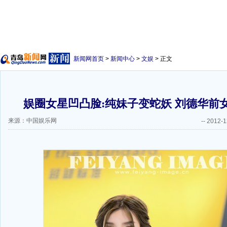
新闻网首页
>
新闻中心
>
文娱
> 正文
娱圈女星凹凸脸:纯妹子变蛇妖 刘德华前
来源：中国娱乐网
--
2012-1