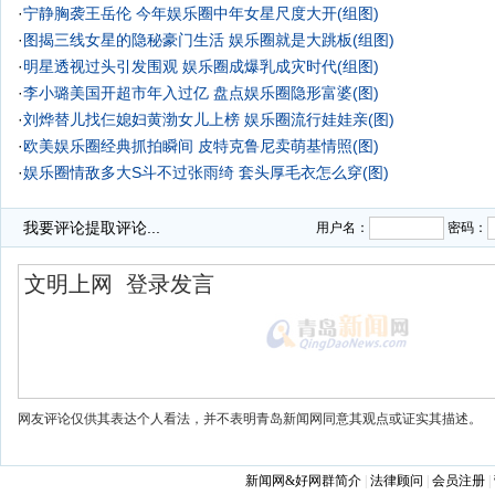
·
宁静胸袭王岳伦 今年娱乐圈中年女星尺度大开(组图)
·
图揭三线女星的隐秘豪门生活 娱乐圈就是大跳板(组图)
·
明星透视过头引发围观 娱乐圈成爆乳成灾时代(组图)
·
李小璐美国开超市年入过亿 盘点娱乐圈隐形富婆(图)
·
刘烨替儿找仨媳妇黄渤女儿上榜 娱乐圈流行娃娃亲(图)
·
欧美娱乐圈经典抓拍瞬间 皮特克鲁尼卖萌基情照(图)
·
娱乐圈情敌多大S斗不过张雨绮
套头厚毛衣怎么穿(图)
·
我要评论
提取评论...
用户名：
密码：
网友评论仅供其表达个人看法，并不表明青岛新闻网同意其观点或证实其描述。