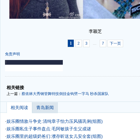
李颖芝
1
...
2
3
7
下一页
免责声明
-
-
相关链接
上一篇：
蔡依林大秀钢管舞特技倒挂金钩劈一字马 秒杀国家队
相关阅读
青岛新闻
·
娱乐圈情敌斗争史:清纯章子怡力压风骚巩俐(组图)
·
娱乐圈私生子事件盘点:毛阿敏孩子生父成谜
·
娱乐圈里的超级奶爸们:濮存昕送女儿安全套(组图)