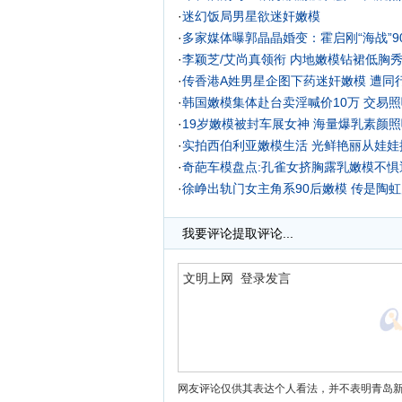
·
迷幻饭局男星欲迷奸嫩模
·
多家媒体曝郭晶晶婚变：霍启刚“海战”9
·
李颖芝/艾尚真领衔 内地嫩模钻裙低胸
·
传香港A姓男星企图下药迷奸嫩模 遭同
·
韩国嫩模集体赴台卖淫喊价10万 交易照
·
19岁嫩模被封车展女神 海量爆乳素颜照
·
实拍西伯利亚嫩模生活 光鲜艳丽从娃娃
·
奇葩车模盘点:孔雀女挤胸露乳嫩模不惧
·
徐峥出轨门女主角系90后嫩模 传是陶虹
·
我要评论
提取评论...
网友评论仅供其表达个人看法，并不表明青岛