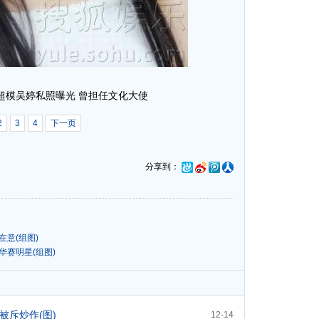
后超模吴婷私照曝光 曾担任文化大使
2
3
4
下一页
分享到：
意(组图)
华赛明星(组图)
被斥炒作(图)
12-14