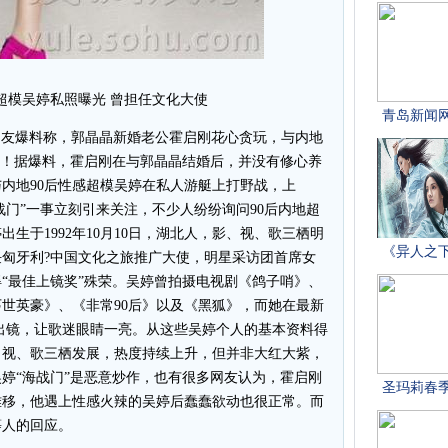
后超模吴婷私照曝光 曾担任文化大使
爆料称，郭晶晶新婚老公霍启刚花心贪玩，与内地
触礁！据爆料，霍启刚在与郭晶晶结婚后，并没有修心养
内地90后性感超模吴婷在私人游艇上打野战，上
海战门”一事立刻引来关注，不少人纷纷询问90后内地超
生于1992年10月10日，湖北人，影、视、歌三栖明
匈牙利?中国文化之旅推广大使，明星采访团首席女
得“最佳上镜奖”殊荣。吴婷曾拍摄电视剧《鸽子哨》、
世英豪》、《非常90后》以及《黑狐》，而她在最新
出镜，让歌迷眼睛一亮。从这些吴婷个人的基本资料得
、视、歌三栖发展，热度持续上升，但并非大红大紫，
吴婷“海战门”是恶意炒作，也有很多网友认为，霍启刚
难移，他遇上性感火辣的吴婷后蠢蠢欲动也很正常。而
等人的回应。