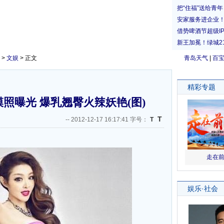
>
文娱
> 正文
青岛天气
|
百
模照曝光 爆乳翘臀火辣妖艳(图)
T
--
2012-12-17 16:17:41 字号：
T