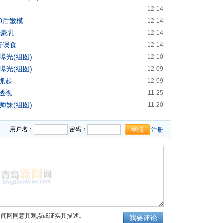
12-14
0后嫩模
12-14
秀豪乳
12-14
行误食
12-14
曝光(组图)
12-10
曝光(组图)
12-09
抓起
12-09
透视
11-25
师妹(组图)
11-20
用户名：
密码：
注册
新闻网同意其观点或证实其描述。