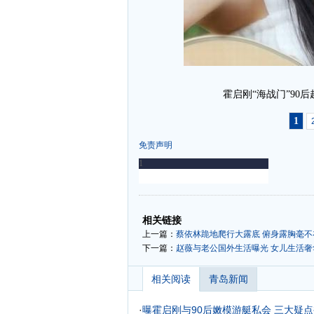
霍启刚“海战门”90
1
免责声明
-
-
相关链接
上一篇：
蔡依林跪地爬行大露底 俯身露胸毫不在
下一篇：
赵薇与老公国外生活曝光 女儿生活奢
相关阅读
青岛新闻
·
曝霍启刚与90后嫩模游艇私会 三大疑点