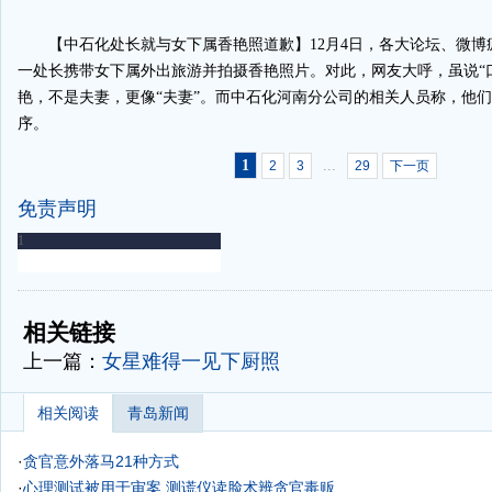
【中石化处长就与女下属香艳照道歉】12月4日，各大论坛、微博
一处长携带女下属外出旅游并拍摄香艳照片。对此，网友大呼，虽说“
艳，不是夫妻，更像“夫妻”。而中石化河南分公司的相关人员称，他
序。
1
...
2
3
29
下一页
免责声明
-
-
相关链接
上一篇：
女星难得一见下厨照
相关阅读
青岛新闻
·
贪官意外落马21种方式
·
心理测试被用于审案 测谎仪读脸术辨贪官毒贩