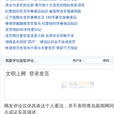
·
美女与贪官的交易 看中国十大贪官的情妇有多漂亮
·
纪委组织官员学奢侈品知识 被指帮贪官规避风险
·
辽宁抚顺女贪官奢靡生活 190平豪宅放奢侈品
·
奢侈穿戴频致贪官落马 纪委组织学奢侈品知识
·
贪官情妇95本性爱日记
·
贪官两任妻皆是选美小姐 岳母非头等舱不坐
·
湖南县长回应“四不”：难说以后会不会成贪官
·
铁道部天价宣传片牵出夫妻贪官 查获千万现金
·
我要评论
提取评论...
用户名：
密码：
网友评论仅供其表达个人看法，并不表明青岛新闻网同
点或证实其描述。