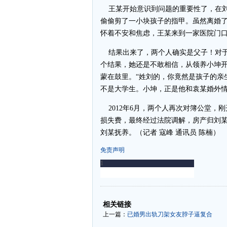
王某开始意识到问题的重要性了，在刘
偷偷剪了一小块孩子的指甲。虽然离婚
怀着不安和焦虑，王某来到一家医院门
结果出来了，两个人确实是父子！对于
个结果，她还是不敢相信，从领养小坤
蒙在鼓里。“姓刘的，你竟然是孩子的亲
不是大学生。小坤，正是他和袁某婚外
2012年6月，两个人再次对簿公堂，
损失费，最终经过法院调解，房产归刘某
刘某抚养。（记者 寇峰 通讯员 陈楠）
免责声明
-
-
相关链接
上一篇：
已婚男出轨刀架女友脖子逼复合