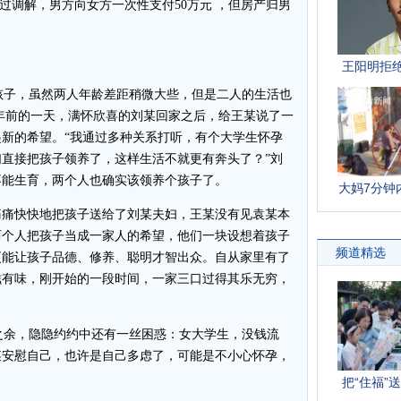
过调解，男方向女方一次性支付50万元 ，但房产归男
子，虽然两人年龄差距稍微大些，但是二人的生活也
年前的一天，满怀欣喜的刘某回家之后，给王某说了一
新的希望。“我通过多种关系打听，有个大学生怀孕
直接把孩子领养了，这样生活不就更有奔头了？”刘
不能生育，两个人也确实该领养个孩子了。
痛痛快快地把孩子送给了刘某夫妇，王某没有见袁某本
两个人把孩子当成一家人的希望，他们一块设想着孩子
更能让孩子品德、修养、聪明才智出众。自从家里有了
滋有味，刚开始的一段时间，一家三口过得其乐无穷，
余，隐隐约约中还有一丝困惑：女大学生，没钱流
某安慰自己，也许是自己多虑了，可能是不小心怀孕，
。