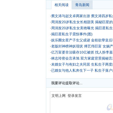
相关阅读
青岛新闻
·
窦文涛与赵文卓两家出游 窦文涛四岁私
·
周润发20岁私生女长相甜美 揭秘巨星的
·
周润发20岁私生女美艳曝光 揭巨星私生
·
揭巨星私生子震惊事件(图)
·
娱乐圈女星产子生父成谜 金枝欲孽皇后
·
老版封神榜神妖现状 傅艺伟巨富 女娲产
·
亿万富婆非法吸存10亿被抓 找人扮李
·
林志玲密会言承旭 双方家庭背景揭秘言
·
未婚女子与有妇之夫同居 生私生子两度
·
已婚女与他人私奔生下一子 私生子落户
·
我要评论
提取评论...