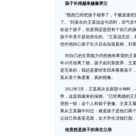
孩子长得越来越像养父
“既然已经把孩子领养了，干脆直接把
了。”刘某在向王某说这句话时，语气非
欢这个孩子，但是我还是想有个自己的
孩子毕竟不是咱亲生的。”王某说完后，
也许他担心孩子长大后会知道真相，刘
对自己的生育能力仍然抱有希望的王某
年10月份离了婚，孩子由刘某抚养，王
是无辜的，我还是要经常回来看看孩子，
某从某个角度看，真的很像。
2012年3月，王某再次去探望小坤时
带，这是我雇来的保姆。”已经离婚的王
突然一惊：这个人和孩子更像。王某又
果从王某脑中闪过：难道孩子是他们两
让自己和袁某见面，女大学生没钱打胎
他竟然是孩子的亲生父亲