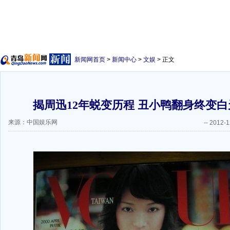
新闻网首页
>
新闻中心
>
文娱
> 正文
揭周迅12年蜕变历程 丑小鸭翻身终变白
来源：中国娱乐网
--
2012-1