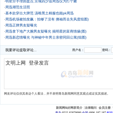
·
明星分手理由盘点:京城四少追周迅仅为打个赌
·
周迅潮范生活照
·
基本款穿出大牌范 汤唯黑土棉服也能pk周迅
·
周迅机场被拍发飙：拍够了没有 拂袖而去失风度组图)
·
周迅正牌男友疑曝光
·
周迅拿下地产大腕男友疑曝光 揭明星的富商情缘(图)
·
周迅新恋情曝光 与神秘中年男士亲密同回公寓(组图)
·
我要评论
提取评论...
用户名：
密码：
网友评论仅供其表达个人看法，并不表明青岛新闻网同意其观点或证实其描述。