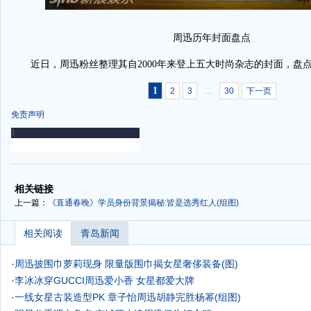
周迅历年封面盘点
近日，周迅粉丝整理其自2000年来登上五大时尚杂志的封面，盘
1
...
2
3
30
下一页
免责声明
-
-
相关链接
上一篇：
《直通春晚》学员身份背景揭秘:皆是选秀红人(组图)
相关阅读
青岛新闻
·
周迅披围巾萝莉现身 限量版围巾揭女星奢侈装备(图)
·
李冰冰穿GUCCI周迅爱小香 女星都爱大牌
·
一线女星古装造型PK 章子怡周迅胡静完胜杨幂(组图)