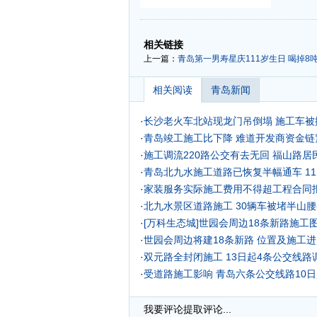
-
-
相关链接
上一篇：
青岛第一男寿星庆111岁生日 喝掉8吨
相关阅读
青岛新闻
·
长沙老火车北站现龙门吊倒塌 施工车被掀
·
青岛竣工施工比下降 难道开发商资金链
·
施工调流220路公交有去无回 福山路居
·
青岛北九水施工道路已恢复半幅通车 1
·
家装服务实际施工费用不得超工程合同
·
北九水景区道路施工 30辆车被堵半山腰(
·
[万科生态城]世园会周边18条新路施工
·
世园会周边将建18条新路 位置及施工
·
双元路全封闭施工 13日起4条公交线路
·
受道路施工影响 青岛六条公交线路10
·
我要评论
提取评论...