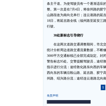
条主干道。为使驾驶员有一个逐渐适应
整。第一次是在7月4日，将徐州路的胶
山路段改为南向北单行；连云港路的延吉
18日，将延吉路全线（福州路至延安三
行驶。
38处新标志引导绕行
在这两次道路交通调整期间，市北交
统计分析周边道路交通流量数据，不断修
3000平方交通标线已全部完成划定。封
警告标志95处。交警提醒驾驶员，途经
指示进行分流：途经敦化路东向西的车
西向东的车辆沿鞍山路、延吉路、胶宁
州路、绍兴路分流；途经连云港路北向
1
免责声明