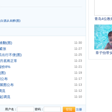
白酒从未醉(图)
翻(图)
11-30
紧张
11-27
民出行不便(图)
11-25
1月底将正常
11-23
报价8%
11-21
图)
11-19
图公布
11-17
进展图公布
11-13
调流
11-12
日起调流
11-10
用户名：
密码：
注册