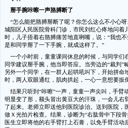
掰手腕咔嚓一声胳膊断了
“怎么能把胳膊掰断了呢？你怎么这么不小心呀
城阳区人民医院骨科门诊，市民刘红心疼地问着
时，儿子捂着右胳膊痛苦地直咧嘴，说：“我也不
是和同学掰了一下手腕，就成这样了。”
一个小时前，童童课间休息的时候，与同学们
同学建议掰手腕，他当即答应。当旁边的“裁判”
另外一个同学，在一群人起哄吼叫下，开始拼命
时，两人双眼通红，肌肉拱起，一心一意想要扳
结果只听到“咔嚓”一声，童童一声尖叫，手臂
明显变了形，额头冒出黄豆大的汗珠，一会儿右
了起来。老师立即送他到医院诊治。送到医院，
做Ｘ光拍片检查。结果，诊断为“右肱骨中下段骨
医生立即将他的右手臂打上石膏，以免手臂活动