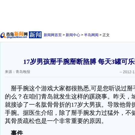
新闻网首页
>
新闻中心
>
半岛网闻
> 正文
17岁男孩掰手腕掰断胳膊 每天3罐可
来源：青岛晚报
--
2012-1
掰手腕这个游戏大家都很熟悉,可是您听说过掰
的么？在咱们青岛就发生这样的蹊跷事。昨天，
就接诊了一名肱骨骨折的17岁大男孩。导致他骨
手腕。据医生介绍，除了掰手腕发力过猛外，不
其骨质疏松也是一个非常重要的原因。
事件