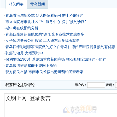
相关阅读
青岛新闻
·
青岛看病增新模式 到大医院看病可在社区先预约
·
市立医院与市北社区卫生服务中心 携手“预约诊疗”
·
期中考在线预约分析
·
青岛四维彩超在线预约?新阳光专业技术优惠多多
·
女子预约搬家公司搬家 工人嫌东西多掉头就走
·
青岛四维彩超哪家医院做的好？在青岛仁德妇产医院提前预约有优惠
·
乳癌防治月 火爆预约中
·
保利里街1903打造岛城首席花园商街 钻石旺铺全城预约不限购
·
青岛做四维彩超能不能网上预约
·
警方便民举措 市南市民长假出游可预约民警看家
·
青岛做四维彩超能不能网上预约
我要评论
提取评论...
用户名：
密码：