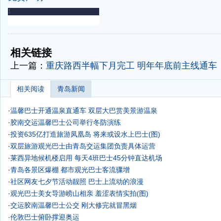
-
-
相关链接
上一篇：
重庆路西半幅下月完工 明年年底前主线通车
相关阅读
青岛新闻
·
温馨巴士开通温泉直通车 双层大巴赏美景游温泉
·
胶南交运温馨巴士公司举行冬防演练
·
投资635亿打造旅游凤凰岛 将来或设水上巴士(图)
·
双层旅游观光巴士由青岛交运集团负责具体运营
·
莱西异地候机楼启用 每天4班巴士45分钟直达机场
·
青岛各景区爆棚 都市观光巴士客流骤增
·
社区网友七夕节活动靓照 巴士上流动的浪漫
·
观光巴士美女导游崂山相亲 羞涩表情实拍(图)
·
交运胶南温馨巴士公交 刚大修完就冒黑烟
·
伦敦巴士俯卧撑迎奥运