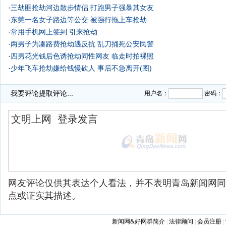
·
三劫匪抢劫河边散步情侣 打跑男子强暴其女友
·
东莞一名女子路边等公交 被强行拖上车抢劫
·
常用手机网上签到 引来抢劫
·
两男子为凑路费抢劫遇反抗 乱刀捅死公安民警
·
四男花光钱后色诱抢劫同性网友 临走时拍裸照
·
少年飞车抢劫嫌给钱慢砍人 事后不急离开(图)
我要评论
提取评论...
用户名：
密码：
网友评论仅供其表达个人看法，并不表明青岛新闻网同
点或证实其描述。