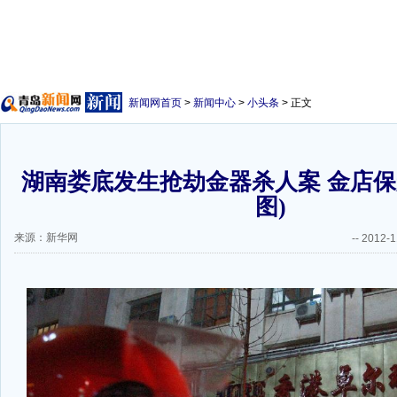
新闻网首页
>
新闻中心
>
小头条
> 正文
湖南娄底发生抢劫金器杀人案 金店保
图)
来源：新华网
--
2012-1