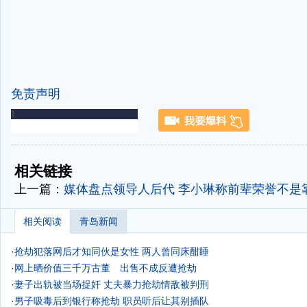
免责声明
-
-
相关链接
上一篇：
媒体盘点领导人后代 李小琳称前辈荣誉不是靠
相关阅读
青岛新闻
·
抢劫犯落网后才知同伙是女性 两人曾同床酣睡
·
网上晒价值三千万古董 出售不成反遭抢劫
·
妻子出轨被当场捉奸 丈夫暴力抢劫情敌被判刑
·
男子吸毒后到银行称抢劫 职员听后让其别插队