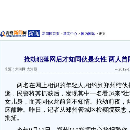
新闻网首页
>
新闻中心
>
国内国际
> 正文
抢劫犯落网后才知同伙是女性 两人曾
来源：大河网-大河报
--
2012-1
两名在网上相识的年轻人,相约到郑州结伙
遂，民警将其抓获后，发现其中一名看起来“壮
女儿身，而其同伙此前竟不知情。抢劫前夜，
床酣睡。昨日，记者从郑州管城区检察院获悉
批捕。