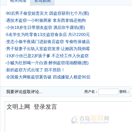
相关阅读
青岛新闻
·
90后男子偷堂姐贵宾犬 因盗窃获刑七个月(图)
·
遇技术盗窃一小时偷两家 拿东西拿钱还抱狗
·
小伙18岁生日带朋友盗窃 酒后吹牛露馅(图)
·
5名学生为吃零食13次盗窃食杂店 共计2200元
·
变态小偷半夜撬门进副食店盗窃 专偷性保健品
·
男子疑妻子出轨入室盗窃发泄:让她因为我倒霉
·
19岁小伙已是2岁孩子爹 不正经工作入伙盗窃
·
小贼为壮胆喝一斤白酒 醉倒盗窃现场酣睡(图)
·
新的盗窃方式出现了 防不胜防！
·
全国最大网银盗窃案告破 四成嫌疑人都是90后
·
我要评论
提取评论...
用户名：
密码：