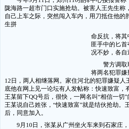
今年9月11日，郑州110指挥中心接报警称
陇海路一超市门口实施抢劫。被害人王先生称
自己上车之际，突然闯入车内，用刀抵住他的
生拼
命反抗，将其
匪手中的匕首
况不妙，各自
警方调取现
将两名犯罪嫌
12日，两人相继落网。家住河北的犯罪嫌疑人
底他在网上见一论坛有人发帖称：快速致富，有
王某留下QQ号后，很快，一网名叫“相信一切
王某说自己姓张，“快速致富”就是结伙抢劫。
后，同意加入。
9月10日，张某从广州坐火车来到石家庄，