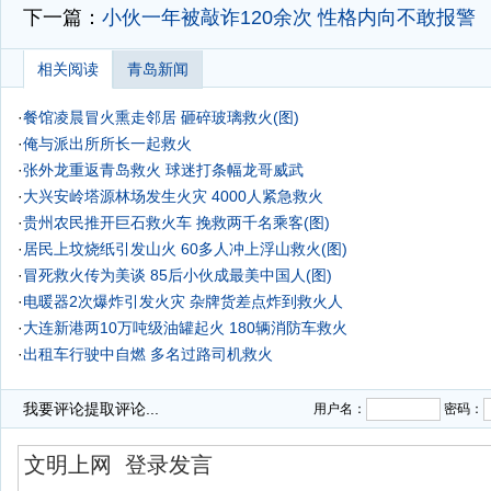
下一篇：
小伙一年被敲诈120余次 性格内向不敢报警
相关阅读
青岛新闻
·
餐馆凌晨冒火熏走邻居 砸碎玻璃救火(图)
·
俺与派出所所长一起救火
·
张外龙重返青岛救火 球迷打条幅龙哥威武
·
大兴安岭塔源林场发生火灾 4000人紧急救火
·
贵州农民推开巨石救火车 挽救两千名乘客(图)
·
居民上坟烧纸引发山火 60多人冲上浮山救火(图)
·
冒死救火传为美谈 85后小伙成最美中国人(图)
·
电暖器2次爆炸引发火灾 杂牌货差点炸到救火人
·
大连新港两10万吨级油罐起火 180辆消防车救火
·
出租车行驶中自燃 多名过路司机救火
·
山西晋中与阳泉交界发生火灾 目前近3千人救火
我要评论
提取评论...
用户名：
密码：