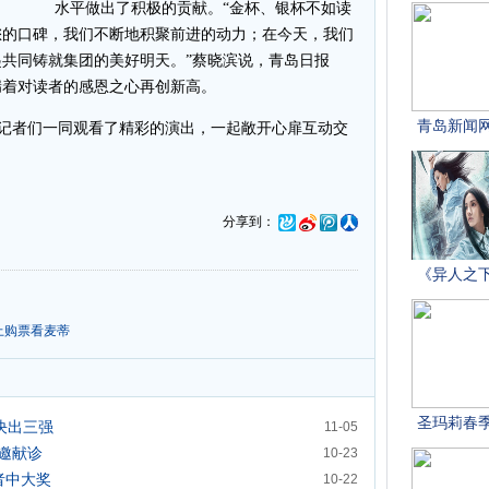
水平做出了积极的贡献。“金杯、银杯不如读
您的口碑，我们不断地积聚前进的动力；在今天，我们
共同铸就集团的美好明天。”蔡晓滨说，青岛日报
揣着对读者的感恩之心再创新高。
记者们一同观看了精彩的演出，一起敞开心扉互动交
分享到：
上购票看麦蒂
决出三强
11-05
应邀献诊
10-23
者中大奖
10-22