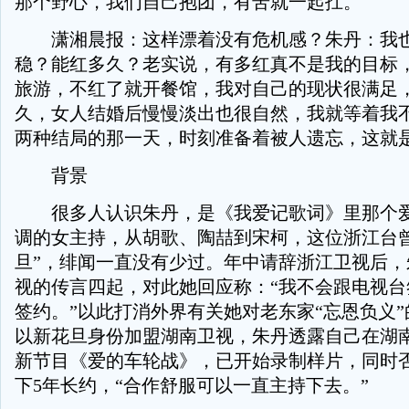
那个野心，我们自己抱团，有苦就一起扛。
潇湘晨报：这样漂着没有危机感？朱丹：我也
稳？能红多久？老实说，有多红真不是我的目标
旅游，不红了就开餐馆，我对自己的现状很满足
久，女人结婚后慢慢淡出也很自然，我就等着我
两种结局的那一天，时刻准备着被人遗忘，这就
背景
很多人认识朱丹，是《我爱记歌词》里那个爱
调的女主持，从胡歌、陶喆到宋柯，这位浙江台曾
旦”，绯闻一直没有少过。年中请辞浙江卫视后，
视的传言四起，对此她回应称：“我不会跟电视台
签约。”以此打消外界有关她对老东家“忘恩负义
以新花旦身份加盟湖南卫视，朱丹透露自己在湖
新节目《爱的车轮战》，已开始录制样片，同时
下5年长约，“合作舒服可以一直主持下去。”