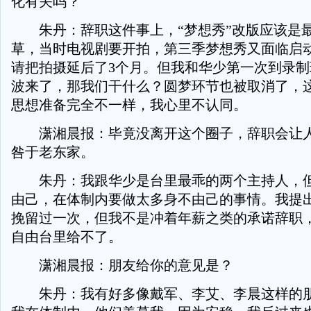
化有关吗？
朱丹：辞职这件事上，“梦想秀”改版应该是
草，当时电视剧要开拍，第三季梦想秀又面临启
请把拍摄延后了3个月。但我和华少第一次到录
波来了，那我们干什么？圆梦环节也被取消了，
思想准备完全不一样，我心里不认同。
潇湘晨报：毕竟没离开这个圈子，辞职会让人
咎于老东家。
朱丹：我跟华少是台里最乖的两个主持人，但
由己，在体制内要做太多身不由己的事情。我提
挽留过一次，但我不是冲着年薪之类的承诺辞职
自由台里给不了。
潇湘晨报：朋友给你的意见是？
朱丹：我有好多像戴军、李艾、李晨这样的朋