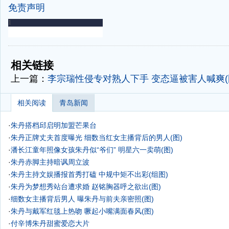
免责声明
-
-
相关链接
上一篇：
李宗瑞性侵专对熟人下手 变态逼被害人喊爽(
相关阅读
青岛新闻
·
朱丹搭档邱启明加盟芒果台
·
朱丹正牌丈夫首度曝光 细数当红女主播背后的男人(图)
·
潘长江童年照像女孩朱丹似“爷们” 明星六一卖萌(图)
·
朱丹赤脚主持暗讽周立波
·
朱丹主持文娱播报首秀打磕 中规中矩不出彩(组图)
·
朱丹为梦想秀站台遭求婚 赵铭胸器呼之欲出(图)
·
细数女主播背后男人 曝朱丹与前夫亲密照(图)
·
朱丹与戴军红毯上热吻 噘起小嘴满面春风(图)
·
付辛博朱丹甜蜜爱恋大片