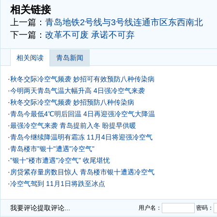
相关链接
上一篇：
青岛地铁2号线与3号线连通市区东西南北
下一篇：
改革不可废 承诺不可弃
相关阅读
青岛新闻
·
秋冬交际冷空气频袭 妙招可有效预防八种传染病
·
今明两天青岛气温大幅升高 4日强冷空气来袭
·
秋冬交际冷空气频袭 妙招预防八种传染病
·
青岛今最低4℃明后回温 4日再迎强冷空气大降温
·
最强冷空气来袭 青岛提前入冬 盼提早供暖
·
青岛今继续降温明有霜冻 11月4日将迎强冷空气
·
青岛楼市"银十"遭遇"冷空气"
·
"银十"楼市遭遇"冷空气" 收尾堪忧
·
房贷紧存量房数目惊人 青岛楼市银十遭遇冷空气
·
冷空气驾到 11月1日将跌至冰点
·
我要评论
提取评论...
用户名：
密码：