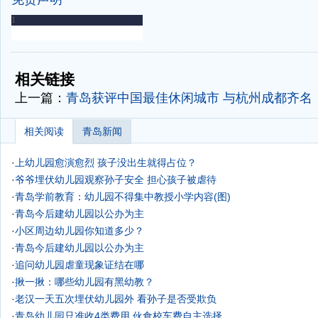
-
-
相关链接
上一篇：
青岛获评中国最佳休闲城市 与杭州成都齐名
相关阅读
青岛新闻
·
上幼儿园愈演愈烈 孩子没出生就得占位？
·
爷爷埋伏幼儿园观察孙子安全 担心孩子被虐待
·
青岛学前教育：幼儿园不得集中教授小学内容(图)
·
青岛今后建幼儿园以公办为主
·
小区周边幼儿园你知道多少？
·
青岛今后建幼儿园以公办为主
·
追问幼儿园虐童现象证结在哪
·
揪一揪：哪些幼儿园有黑幼教？
·
老汉一天五次埋伏幼儿园外 看孙子是否受欺负
·
青岛幼儿园只准收4类费用 伙食校车费自主选择