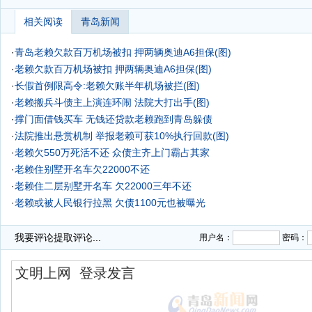
相关阅读
青岛新闻
·
青岛老赖欠款百万机场被扣 押两辆奥迪A6担保(图)
·
老赖欠款百万机场被扣 押两辆奥迪A6担保(图)
·
长假首例限高令:老赖欠账半年机场被拦(图)
·
老赖搬兵斗债主上演连环闹 法院大打出手(图)
·
撑门面借钱买车 无钱还贷款老赖跑到青岛躲债
·
法院推出悬赏机制 举报老赖可获10%执行回款(图)
·
老赖欠550万死活不还 众债主齐上门霸占其家
·
老赖住别墅开名车欠22000不还
·
老赖住二层别墅开名车 欠22000三年不还
·
老赖或被人民银行拉黑 欠债1100元也被曝光
·
我要评论
提取评论...
用户名：
密码：