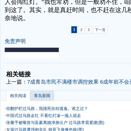
人会闯红灯。“我也常劝，但是一般劝不住，咱
到这了。其实，就是真赶时间，也不赶在这几秒
奈地说。
1
2
3
下一页
免责声明
-
-
相关链接
上一篇：
7成青岛市民不满楼市调控效果 6成年前不会
相关阅读
青岛新闻
·
你翻护栏过马路，我撞死你却逃逸。谁之过？
·
中国式过马路走红 不看红灯凑一撮人就走
·
张馨予被曝曾与富豪离婚净身出户 过马路李晨紧搂(图)
·
女孩过马路遭强抱非礼 帅哥飞身擒色狼(图)