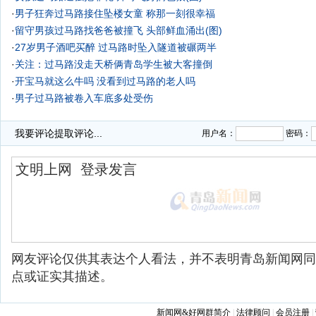
·
男子狂奔过马路接住坠楼女童 称那一刻很幸福
·
留守男孩过马路找爸爸被撞飞 头部鲜血涌出(图)
·
27岁男子酒吧买醉 过马路时坠入隧道被碾两半
·
关注：过马路没走天桥俩青岛学生被大客撞倒
·
开宝马就这么牛吗 没看到过马路的老人吗
·
男子过马路被卷入车底多处受伤
·
我要评论
提取评论...
用户名：
密码：
网友评论仅供其表达个人看法，并不表明青岛新闻网同
点或证实其描述。