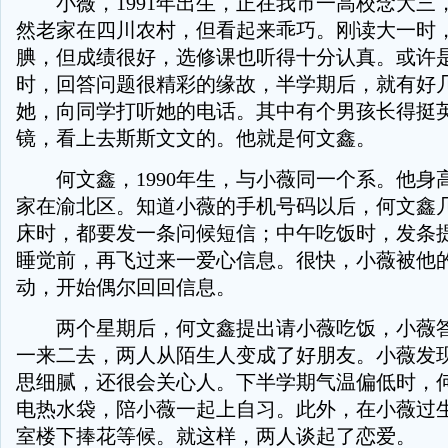
小薇，1991年出生，正在我市一高校念大三
然老家在四川农村，但看起来乖巧。刚读大一时
腆，但成绩很好，选修课也听得十分认真。或许
时，回答问题很精彩的缘故，半学期后，就有好
她，向同学打听她的电话。其中有个男孩长得挺
镜，看上去斯斯文文的。他就是何文鑫。
何文鑫，1990年生，与小薇同一个系。他身高
家在渝北区。知道小薇的手机号码以后，何文鑫
床时，都要发一条问候短信；中午吃饭时，发条
睡觉前，再飞过来一爱心信息。很快，小薇被他
动，开始偶尔回回信息。
两个星期后，何文鑫提出请小薇吃饭，小薇答
一来二去，两人从陌生人变成了好朋友。小薇发
思细腻，还很会关心人。下半学期气温偏低时，
电热水袋，陪小薇一起上自习。此外，在小薇过
室楼下捧花等候。就这样，两人谈起了恋爱。