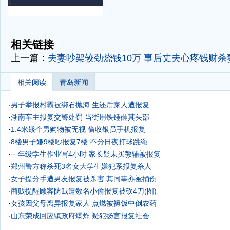
-
-
相关链接
上一篇：
夫妻吵架较劲烧钱10万 事后丈夫心疼钱财杀
相关阅读
青岛新闻
·
男子举报村霸被绑石抛海 生还后家人遭报复
·
湖南车主报复交警处罚 当街用铁锤砸其头部
·
1.4米矮个男购物被无视 偷收银员手机报复
·
8楼男子嫌9楼吵报复7楼 不分日夜打球跳绳
·
一年级学生作业写4小时 家长疑未买教辅被报复
·
郑州警方称杀死3名女大学生嫌犯系报复杀人
·
女子提分手遭男友报复被杀害 其同事亦被捅伤
·
商贩提醒顾客防贼遭数名小偷报复被砍4刀(图)
·
女孩因父母离异报复家人 点燃被褥饭中倒农药
·
山东荣成回应镇政府爆炸 疑犯扬言报复社会
·