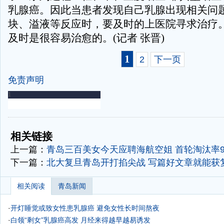
乳腺癌。因此当患者发现自己乳腺出现相关问
块、溢液等反应时，要及时的上医院寻求治疗
及时是很容易治愈的。(记者 张晋)
1
2
下一页
免责声明
-
-
相关链接
上一篇：
青岛三百美女今天应聘海航空姐 首轮淘汰率95
下一篇：
北大复旦青岛开打掐尖战 写篇好文章就能获
相关阅读
青岛新闻
·
开灯睡觉或致女性患乳腺癌 避免女性长时间熬夜
·
白领“剩女”乳腺癌高发 月经来得越早越易诱发