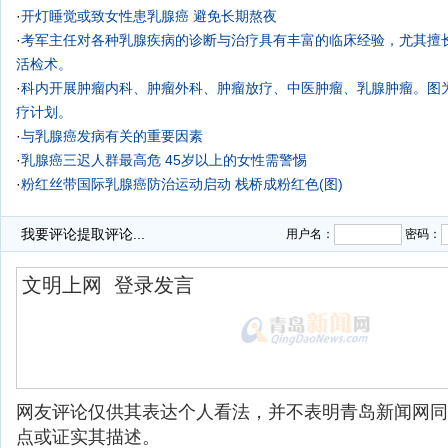
·
开灯睡觉或致女性患乳腺癌 避免长期熬夜
·
考军主任对各种乳腺疾病的诊断与治疗具有丰富的临床经验，尤其擅
活检术。
·
科内开展肿瘤内科、肿瘤外科、肿瘤放疗、中医肿瘤、乳腺肿瘤。图
疗计划。
·
与乳腺癌发病有关的重要因素
·
乳腺癌三迟人群最高危 45岁以上的女性需警惕
·
粉红丝带国际乳腺癌防治运动启动 栈桥成粉红色(图)
·
乳腺纤维瘤能怀孕吗
·
关爱女性健康 青岛乳腺大型公益普查
我要评论
提取评论...
用户名：
密码：
·
网友评论仅供其表达个人看法，并不表明青岛新闻网同
点或证实其描述。